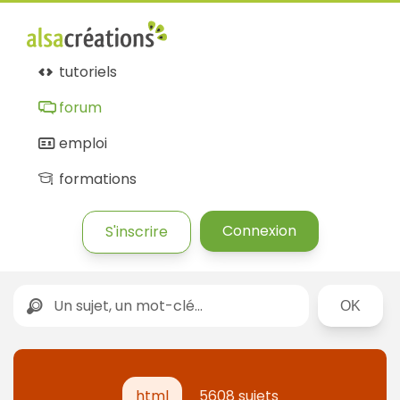
tutoriels
forum
emploi
formations
Connexion
S'inscrire
Rechercher
html
5608 sujets