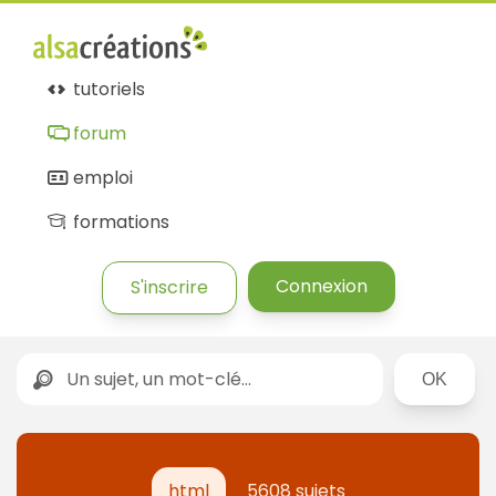
tutoriels
forum
emploi
formations
Connexion
S'inscrire
Rechercher
html
5608 sujets