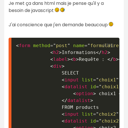
Je met ça dans html mais je pense qu'il y a
besoin de javascript
J'ai conscience que j'en demande beaucoup
<
form
method
=
"
post
"
name
=
"
formulaire
"
c
<
h2
>
Informations
</
h2
>
<
label
>
<
b
>
Requête : 
</
b
>
</
l
<
div
>
				SELECT

<
input
list
=
"
choix1
"
cl
<
datalist
id
=
"
choix1
"
>
<
option
>
 choix1 
</
o
</
datalist
>
				FROM products

<
input
list
=
"
choix2
"
cl
<
datalist
id
=
"
choix2
"
>
<
option
>
 choix2 
</
o