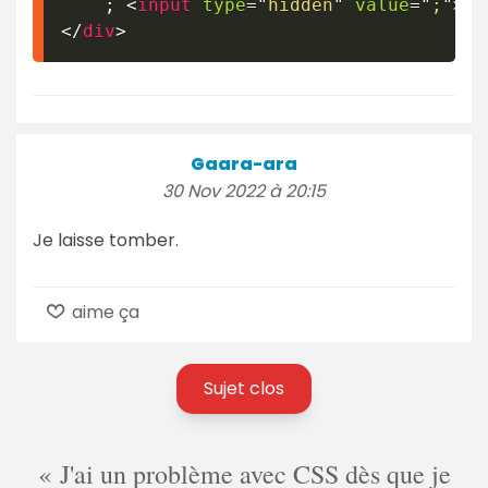
	; 
<
input
type
=
"
hidden
"
value
=
"
;
"
>
<
b
</
div
>
Gaara-ara
30 Nov 2022 à 20:15
Je laisse tomber.
aime ça
Sujet clos
J'ai un problème avec CSS dès que je