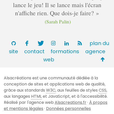
lance le jeu! Il se lance mais l'écran
n'affiche rien. Que dois-je faire?
(Sarah Palin)
plan du
site
contact
formations
agence
Retou
web
en
haut
Alsacréations est une communauté dédiée à la
de
conception de sites et applications web de qualité,
page
grâce aux standards
W3C
, aux feuilles de styles
CSS
,
aux langages
HTML
et JavaScript, et à l'accessibilité.
Réalisé par l'agence web
Alsacreations.fr
·
À propos
et mentions légales
·
Données personnelles