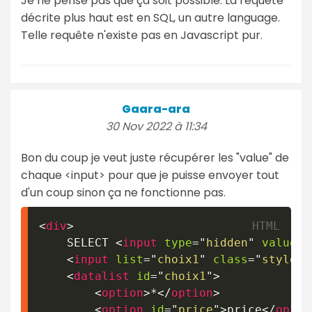
Je ne pense pas que ça soit possible. La requête
décrite plus haut est en SQL, un autre language.
Telle requête n'existe pas en Javascript pur.
Gaara-ara
30 Nov 2022 à 11:34
Bon du coup je veut juste récupérer les "value" de
chaque <input> pour que je puisse envoyer tout
d'un coup sinon ça ne fonctionne pas.
<
div
>
	SELECT 
<
input
type
=
"
hidden
"
value
=
"
<
input
list
=
"
choix1
"
class
=
"
stylech
<
datalist
id
=
"
choix1
"
>
<
option
>
*
</
option
>
<
option
id
=
"
price
"
>
price
</
optio