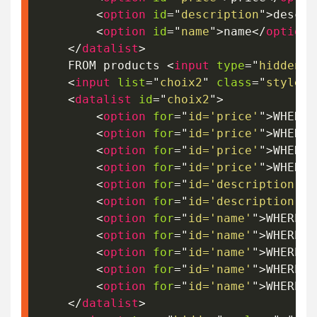
<
option
id
=
"
description
"
>
descri
<
option
id
=
"
name
"
>
name
</
option
>
</
datalist
>
	FROM products 
<
input
type
=
"
hidden
"
<
input
list
=
"
choix2
"
class
=
"
stylech
<
datalist
id
=
"
choix2
"
>
<
option
for
=
"
id='price'
"
>
WHERE 
<
option
for
=
"
id='price'
"
>
WHERE 
<
option
for
=
"
id='price'
"
>
WHERE 
<
option
for
=
"
id='price'
"
>
WHERE 
<
option
for
=
"
id='description'
"
>
<
option
for
=
"
id='description'
"
>
<
option
for
=
"
id='name'
"
>
WHERE n
<
option
for
=
"
id='name'
"
>
WHERE n
<
option
for
=
"
id='name'
"
>
WHERE n
<
option
for
=
"
id='name'
"
>
WHERE n
<
option
for
=
"
id='name'
"
>
WHERE n
</
datalist
>