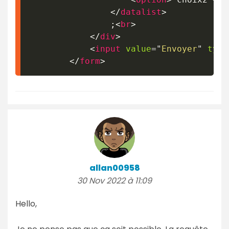
</
datalist
>
				;
<
br
>
</
div
>
<
input
value
=
"
Envoyer
"
type
</
form
>
allan00958
30 Nov 2022 à 11:09
Hello,