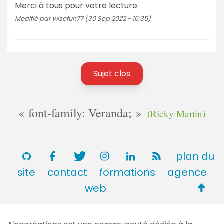
Merci à tous pour votre lecture.
Modifié par wisefun77 (30 Sep 2022 - 16:35)
Sujet clos
font-family: Veranda;
(Ricky Martin)
plan du
site
contact
formations
agence
Retou
web
en
haut