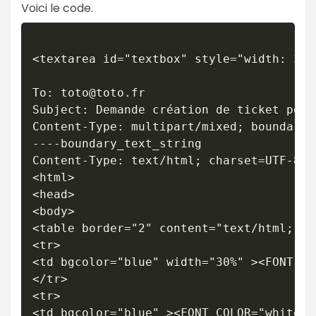
Voici le code.
<textarea id="textbox" style="width: 300
To: toto@toto.fr

Subject: Demande création de ticket pour
Content-Type: multipart/mixed; boundary=
----boundary_text_string

Content-Type: text/html; charset=UTF-8

<html>

<head>

<body>

<table border="2" content="text/html; ch
<tr>

<td bgcolor="blue" width="30%" ><FONT CO
</tr>

<tr>

<td bgcolor="blue" ><FONT COLOR="white">