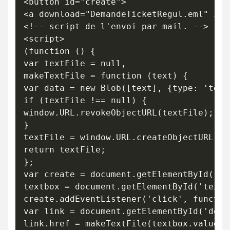
<button id="create">

<a download="DemandeTicketRegul.eml" id=
<!-- script de l'envoi par mail. -->

<script>

(function () {

var textFile = null,

makeTextFile = function (text) {

var data = new Blob([text], {type: 'text/
if (textFile !== null) {

window.URL.revokeObjectURL(textFile);

}

textFile = window.URL.createObjectURL(dat
return textFile;

};

var create = document.getElementById('cre
textbox = document.getElementById('textbo
create.addEventListener('click', function
var link = document.getElementById('down
link.href = makeTextFile(textbox.value);
