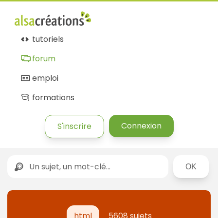
tutoriels
forum
emploi
formations
Connexion
S'inscrire
Rechercher
html
5608 sujets