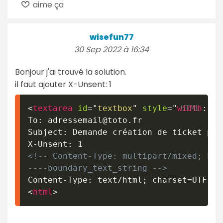
aime ça
wisefun77
30 Sep 2022 à 16:34
Bonjour j'ai trouvé la solution.
il faut ajouter X-Unsent: 1
<
textarea
id
=
"
textbox
"
style
=
"
width
:
30
To: adressemail@toto.fr

Subject: Demande création de ticket pou
<!-- Content-Type: multipart/mixed; bou
----boundary_text_string -->
<
html
>