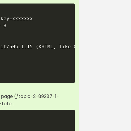
key=xxxxxxx

.8

it/605.1.15 (KHTML, like Gecko) Version/15.3 
e page (/topic-2-89287-1-
tête :