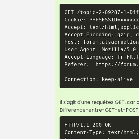
GET /topic-2-89287-1-Dif
Cookie: PHPSESSID=xxxxxx
Accept: text/html,applic
Accept-Encoding: gzip, d
Host: forum.alsacreation
User-Agent: Mozilla/5.0 
Accept-Language: fr-FR,f
Referer:  https://forum.
Connection: keep-alive
Il s'agit d'une requêtes GET, c
Difference-entre-GET-et-POST.ht
HTTP/1.1 200 OK

Content-Type: text/html;