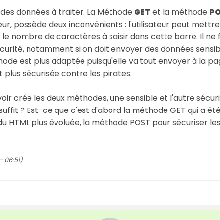
e des données à traiter. La Méthode
GET
et la méthode
P
ur, possède deux inconvénients : l'utilisateur peut mettr
s le nombre de caractères à saisir dans cette barre. Il ne
écurité, notamment si on doit envoyer des données sensib
ode est plus adaptée puisqu'elle va tout envoyer à la p
t plus sécurisée contre les pirates.
voir crée les deux méthodes, une sensible et l'autre sécuri
t suffit ? Est-ce que c'est d'abord la méthode GET qui a 
n du HTML plus évoluée, la méthode POST pour sécuriser le
- 06:51)