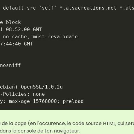
 default-src 'self' *.alsacreations.net *.als
e=block

1 08:52:00 GMT

 no-cache, must-revalidate

7:44:40 GMT

nosniff

ebian) OpenSSL/1.0.2u

-Policies: none

y: max-age=15768000; preload
nu de la page (en l'occurence, le code source HTML, qui ser
ans la console de ton navigateur.