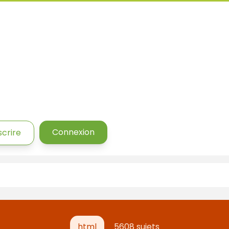
Connexion
scrire
html
5608 sujets