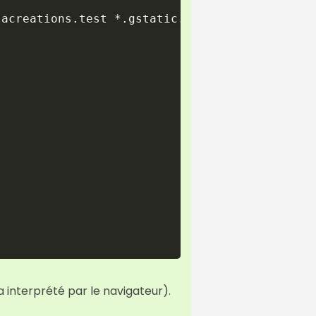
acreations.test *.gstatic.com *.googleapis.co
a interprété par le navigateur).