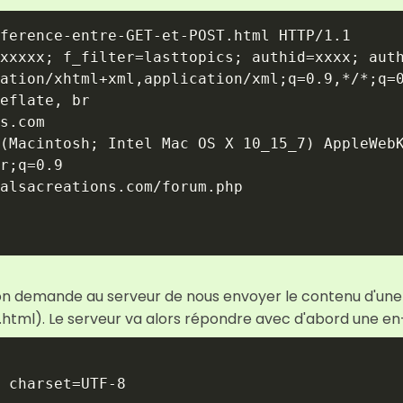
ference-entre-GET-et-POST.html HTTP/1.1

xxxxx; f_filter=lasttopics; authid=xxxx; auth
ation/xhtml+xml,application/xml;q=0.9,*/*;q=0
eflate, br

s.com

(Macintosh; Intel Mac OS X 10_15_7) AppleWebK
r;q=0.9

alsacreations.com/forum.php

ar on demande au serveur de nous envoyer le contenu d'un
ml). Le serveur va alors répondre avec d'abord une en-
 charset=UTF-8
