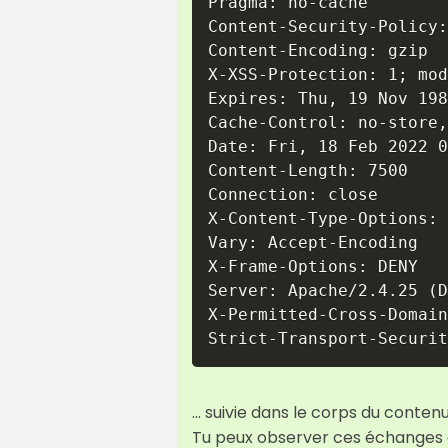
Pragma: no-cache

Content-Security-Policy:
Content-Encoding: gzip

X-XSS-Protection: 1; mod
Expires: Thu, 19 Nov 198
Cache-Control: no-store,
Date: Fri, 18 Feb 2022 0
Content-Length: 7500

Connection: close

X-Content-Type-Options: 
Vary: Accept-Encoding

X-Frame-Options: DENY

Server: Apache/2.4.25 (D
X-Permitted-Cross-Domain
Strict-Transport-Securit
... suivie dans le corps du conte
Tu peux observer ces échanges d