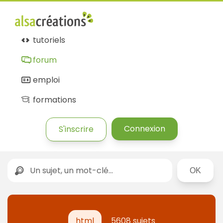
tutoriels
forum
emploi
formations
Connexion
S'inscrire
Rechercher
html
5608 sujets