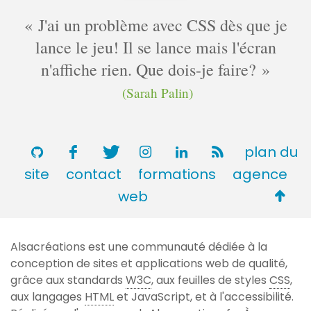
J'ai un problème avec CSS dès que je
lance le jeu! Il se lance mais l'écran
n'affiche rien. Que dois-je faire?
(Sarah Palin)
plan du
site
contact
formations
agence
Retou
web
en
haut
Alsacréations est une communauté dédiée à la
de
conception de sites et applications web de qualité,
page
grâce aux standards
W3C
, aux feuilles de styles
CSS
,
aux langages
HTML
et JavaScript, et à l'accessibilité.