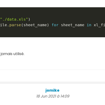
"./data.xls"
)
ile
.
parse
(
sheet_name
)
for
 sheet_name 
in
 xl_f
 jamais utilisé.
jomike
18 Jun 2021 à 14:09