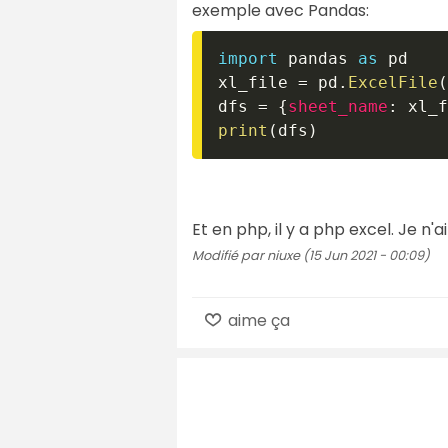
exemple avec Pandas:
import
 pandas 
as
 pd

xl_file 
=
 pd
.
ExcelFile
(
dfs 
=
{
sheet_name
:
 xl_f
print
(
dfs
)
Et en php, il y a php excel. Je n'ai
Modifié par niuxe (15 Jun 2021 - 00:09)
aime ça