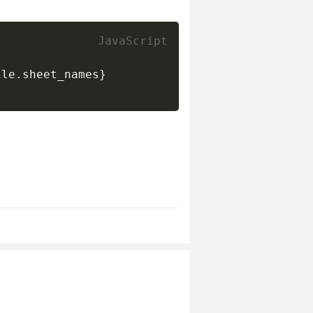
ile
.
sheet_names
}