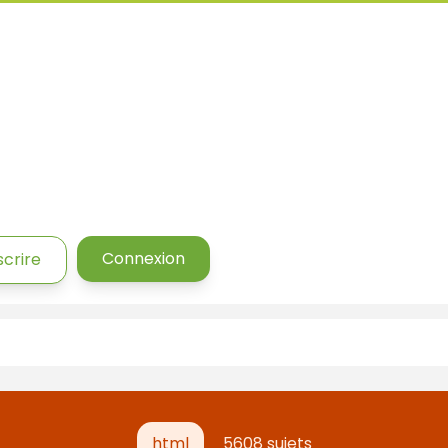
Connexion
scrire
html
5608 sujets