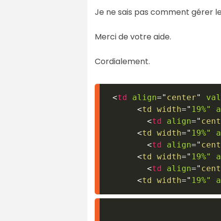
Je ne sais pas comment gérer le
Merci de votre aide.
Cordialement.
<
td
align
=
"
center
"
val
<
td width
=
"
19%"
a
<
td
align
=
"
cent
<
td width
=
"
19%"
a
<
td
align
=
"
cent
<
td width
=
"
19%"
a
<
td
align
=
"
cent
<
td width
=
"
19%"
a