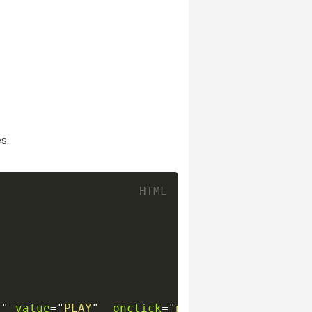
s.
f
"
value
=
"
PLAY
"
onclick
=
"
play
(
)
"
>