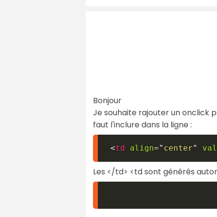
Bonjour
Je souhaite rajouter un onclick p
faut l'inclure dans la ligne :
<
td
align
=
"
center
"
val
Les </td> <td sont générés au