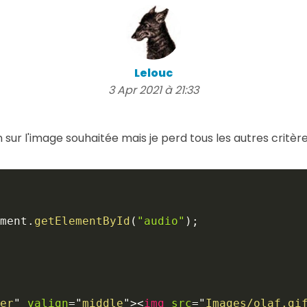
Lelouc
3 Apr 2021 à 21:33
son sur l'image souhaitée mais je perd tous les autres critère
ment
.
getElementById
(
"audio"
)
;
er
"
valign
=
"
middle
"
>
<
img
src
=
"
Images/olaf.gi