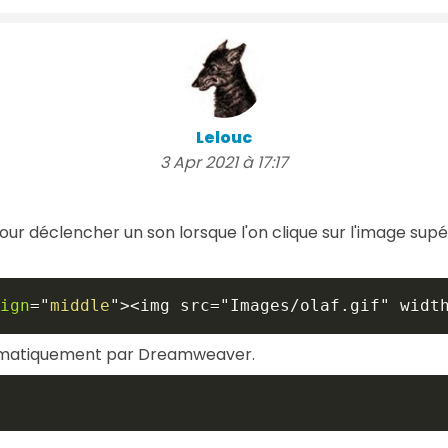
Lelouc
3 Apr 2021 à 17:17
our déclencher un son lorsque l'on clique sur l'image supéri
ign
=
"
middle
"
>
<img src="Images/olaf.gif" widt
tomatiquement par Dreamweaver.