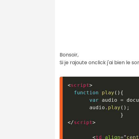
Bonsoir,
Si je rajoute onclick j'ai bien le 
<
script
>
function
play
(
)
{
var
 audio 
=
 docu
       audio
.
play
(
)
;
}
</
script
>
<
td
align
=
"
cent