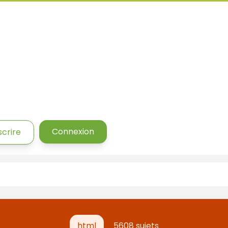
Connexion
scrire
html
5608 sujets