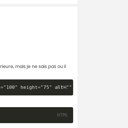
eure, mais je ne sais pas ou il
h="100" height="75" alt="" onClick="this.src=