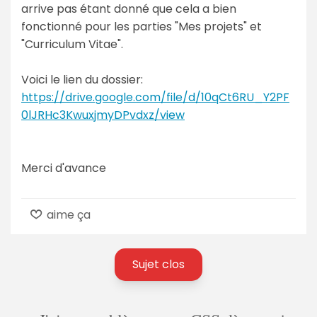
arrive pas étant donné que cela a bien
fonctionné pour les parties "Mes projets" et
"Curriculum Vitae".
Voici le lien du dossier:
https://drive.google.com/file/d/10qCt6RU_Y2PF
0lJRHc3KwuxjmyDPvdxz/view
Merci d'avance
aime ça
Sujet clos