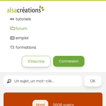
tutoriels
forum
emploi
formations
Connexion
S'inscrire
Rechercher
html
5608 sujets