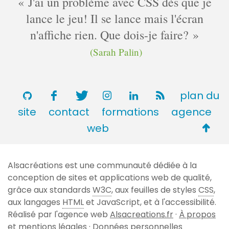
J'ai un problème avec CSS dès que je
lance le jeu! Il se lance mais l'écran
n'affiche rien. Que dois-je faire?
(Sarah Palin)
plan du
site
contact
formations
agence
Retou
web
en
haut
Alsacréations est une communauté dédiée à la
de
conception de sites et applications web de qualité,
page
grâce aux standards
W3C
, aux feuilles de styles
CSS
,
aux langages
HTML
et JavaScript, et à l'accessibilité.
Réalisé par l'agence web
Alsacreations.fr
·
À propos
et mentions légales
·
Données personnelles