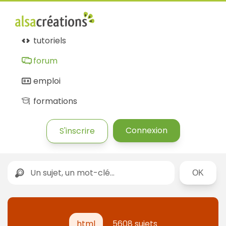
tutoriels
forum
emploi
formations
Connexion
S'inscrire
Rechercher
html
5608 sujets