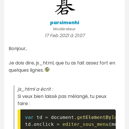
parsimonhi
Modérateur
17 Feb 2021 à 21:07
Bonjour,
Je dois dire, js_html, que tu as fait assez fort en
quelques lignes.
js_html a écrit :
Si veux bien laissé pas mélangé, tu peux
faire :
var
 td 
=
 document
.
getElementById
(
'ti
td
.
onclick 
=
editer_sous_menu
(
menu
[
0