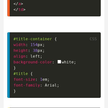
</
a
>
</
td
>
#title-container
{
width
:
154
px
;
height
:
38
px
;
align
:
 left
;
background-color
:
white
;
}
#title
{
font-size
:
1
em
;
font-family
:
 Arial
;
}