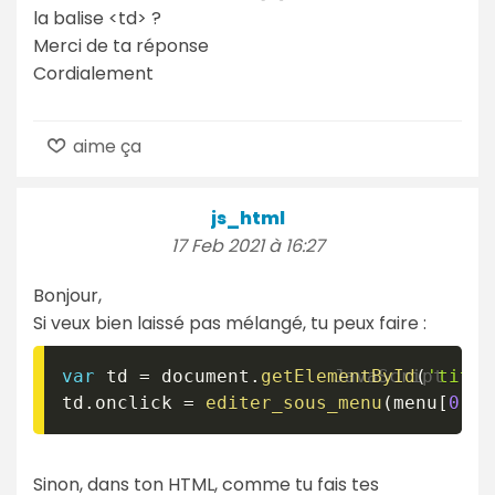
la balise <td> ?
Merci de ta réponse
Cordialement
aime ça
js_html
17 Feb 2021 à 16:27
Bonjour,
Si veux bien laissé pas mélangé, tu peux faire :
var
 td 
=
 document
.
getElementById
(
'title
td
.
onclick 
=
editer_sous_menu
(
menu
[
0
]
,
0
Sinon, dans ton HTML, comme tu fais tes