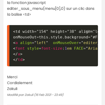
la fonction javascript
editer_sous_menu(menu[0],0) sur un clic dans
la balise <td>
<td width="154" height="38" align="left
<
a
align
=
"
left
"
onMouseOver
=
"
editer_so
<
font
style
=
font-size
:
1
em
FACE
=
"
Arial
"
"
</
a
>
</
td
>
Merci
Cordialement
Zakuli
Modifié par Zakuli (16 Feb 2021 - 23:49)