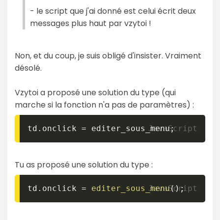
- le script que j'ai donné est celui écrit deux
messages plus haut par vzytoi !
Non, et du coup, je suis obligé d'insister. Vraiment
désolé.
Vzytoi a proposé une solution du type (qui
marche si la fonction n'a pas de paramètres) :
td
.
onclick 
=
 editer_sous_menu
;
Tu as proposé une solution du type :
td
.
onclick 
=
editer_sous_menu
(
)
;