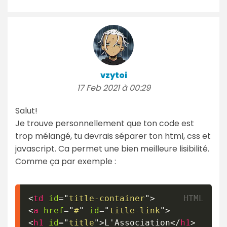
vzytoi
17 Feb 2021 à 00:29
Salut!
Je trouve personnellement que ton code est
trop mélangé, tu devrais séparer ton html, css et
javascript. Ca permet une bien meilleure lisibilité.
Comme ça par exemple :
<
td
id
=
"
title-container
"
>
<
a
href
=
"
#
"
id
=
"
title-link
"
>
<
h1
id
=
"
title
"
>
L'Association
</
h1
>