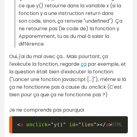
ce que y() retourne dans la variable x (si la
fonction y a une instruction return dans
son code, sinon, ça renvoie "undefined"). Ça
ne retourne pas (le code de) la fonction y.
Apparemment, tu as du mal à saisir la
différence.
Oui, j'ai du mal avec ça... Mais pourtant, ça
l'exécute la fonction, regarde
ça
par exemple, et
la question était bien d'exécuter la fonction
("Lancer une fonction javascript [...]"), même si là
ça ne fonctionne pas à cause du .onclick (C'est
bien pour ça que ça ne fonctionne pas ?)
Je ne comprends pas pourquoi
<
a
onclick
=
"
y
(
)
"
id
=
"
lien
"
>
</
a
>