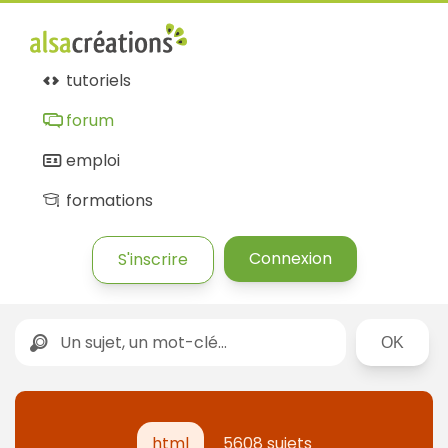
tutoriels
forum
emploi
formations
Connexion
S'inscrire
Rechercher
html
5608 sujets