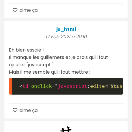
aime ça
js_html
17 Feb 2021 à 20:10
Eh bien essaie !
Il manque les guillemets et je crois qu'il faut
ajouter "javascript:"
Mais il me semble qu'il faut mettre :
<
td
onclick
=
"
javascript
:
editer_sous_me
aime ça