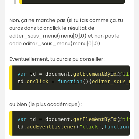
Non, ça ne marche pas (si tu fais comme ça, tu
auras dans td.onclick le résultat de
editer_sous_menu(menu[0],0) et non pas le
code editer_sous_menu(menu[0],0).
Eventuellement, tu aurais pu conseiller :
var
 td 
=
 document
.
getElementById
(
'title
td
.
onclick
=
function
(
)
{
editer_sous_men
ou bien (le plus académique) :
var
 td 
=
 document
.
getElementById
(
'title
td
.
addEventListener
(
"click"
,
function
(
)
{