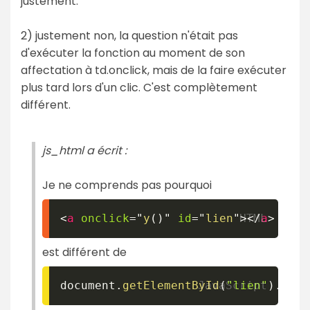
justement.
2) justement non, la question n'était pas
d'exécuter la fonction au moment de son
affectation à td.onclick, mais de la faire exécuter
plus tard lors d'un clic. C'est complètement
différent.
js_html a écrit :
Je ne comprends pas pourquoi
<
a
onclick
=
"
y
(
)
"
id
=
"
lien
"
>
</
a
>
est différent de
document
.
getElementById
(
"lien"
)
.
oncl