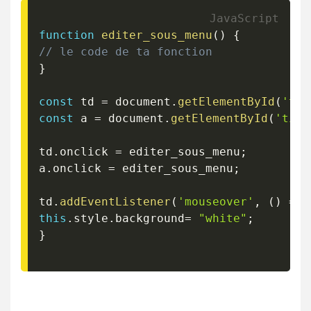
function
editer_sous_menu
(
)
{
// le code de ta fonction
}
const
 td 
=
 document
.
getElementById
(
'tit
const
 a 
=
 document
.
getElementById
(
'titl
td
.
onclick 
=
 editer_sous_menu
;
a
.
onclick 
=
 editer_sous_menu
;
td
.
addEventListener
(
'mouseover'
,
(
)
=>
this
.
style
.
background
=
"white"
;
}