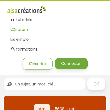
tutoriels
forum
emploi
formations
Connexion
S'inscrire
Rechercher
html
5608 sujets