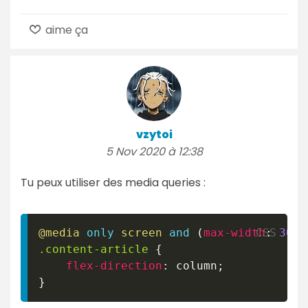
aime ça
vzytoi
5 Nov 2020 à 12:38
Tu peux utiliser des media queries :
@media
only
 screen 
and
(
max-width
:
300
p
.content-article
{
flex-direction
:
 column
;
}