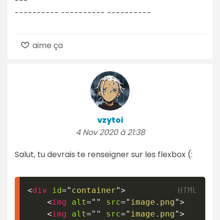
---
---------- ---------- ----------
aime ça
vzytoi
4 Nov 2020 à 21:38
Salut, tu devrais te renseigner sur les flexbox (:
<
div
id
=
"
container
"
>
<
img
alt
=
"
"
src
=
"
image.png
"
>
<
img
alt
=
"
"
src
=
"
image.png
"
>