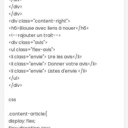
</div>
</div>
<div class="content-right">
<h6>Blouse avec liens à nouer</h6>
<!--rajouter un trait-->
<div class="avis">
<ul class="flex-avis">
<li class="envie"> Lire les avis</li>
<li class="envie"> Donner votre avis</li>
<li class="envie"> Listes d'envie </li>
</ul>
</div>
css
.content-article{
display: flex;