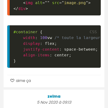
<
img
alt
=
"
"
src
=
"
image.png
"
>
</
div
>
#container
{
width
:
100
vw
/* toute la largeur de
display
:
 flex
;
justify-content
:
 space-between
;
align-items
:
 center
;
}
aime ça
zelma
5 Nov 2020 à 09:13