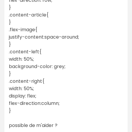
flex-direction: row;
}
.content-article{
}
.flex-image{
justify-content:space-around;
}
.content-left{
width: 50%;
background-color: grey;
}
.content-right{
width: 50%;
display: flex;
flex-direction:column;
}
possible de m'aider ?