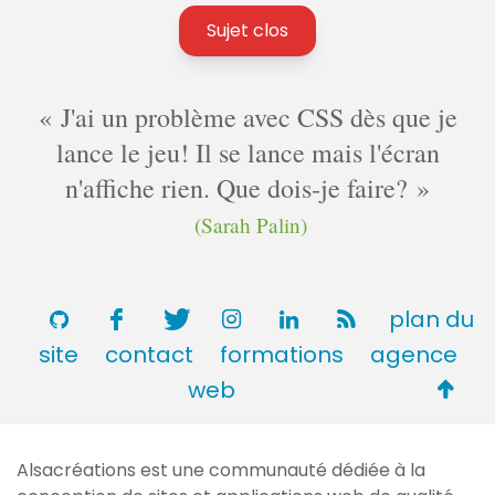
Sujet clos
J'ai un problème avec CSS dès que je
lance le jeu! Il se lance mais l'écran
n'affiche rien. Que dois-je faire?
(Sarah Palin)
plan du
site
contact
formations
agence
Retou
web
en
haut
Alsacréations est une communauté dédiée à la
de