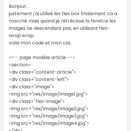
Bonjour,
justement j'ai utilisé les flex box finalement ca a
marché mais quand je rétrécisse la fenetre les
images ne descendant pas, en utilisant flex-
wrap:wrap;
voila mon code et mon css.
<!-- page modèle article -->
<section>
<div class="content-article">
<div class="content-left">
<div class="image">
<img src="res/image/image1.jpg">
<div class="flex-image">
<img src="res/image/image2.jpg">
<img src="res/image/image3.jpg">
<img src="res/image/image4.jpg">
</div>