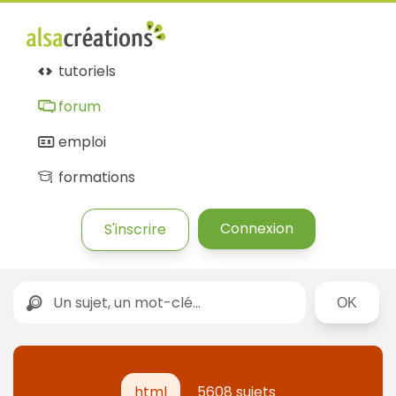
tutoriels
forum
emploi
formations
Connexion
S'inscrire
Rechercher
html
5608 sujets