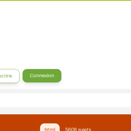
Connexion
scrire
html
5608 sujets