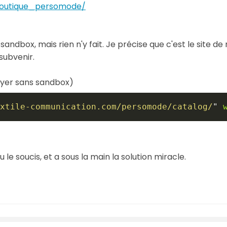
outique_persomode/
sandbox, mais rien n'y fait. Je précise que c'est le site de 
subvenir.
sayer sans sandbox)
xtile-communication.com/persomode/catalog/
"
u le soucis, et a sous la main la solution miracle.