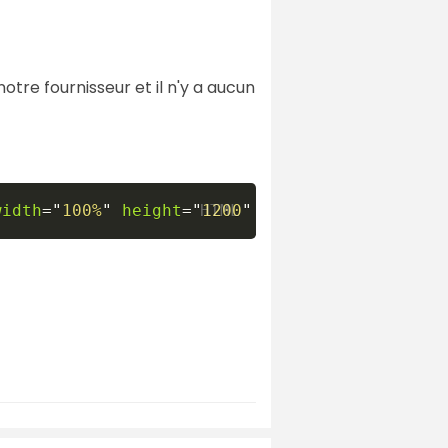
notre fournisseur et il n'y a aucun
width
=
"
100%
"
height
=
"
1200
"
allow
=
"
fullscreen
"