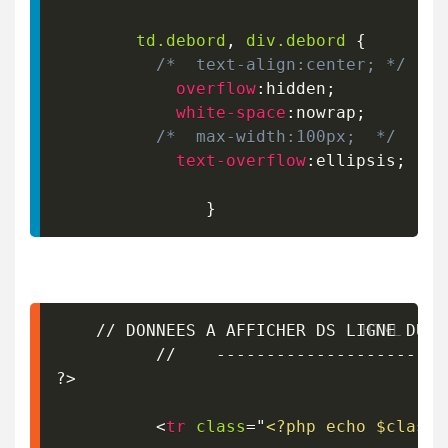
td
.debord
,
 div
.debord
{
/*  text-align:center; */
overflow
:
hidden
;
white-space
:
nowrap
;
/*  max-width:100px;  */
text-overflow
:
ellipsis
;
}
    // DONNEES A AFFICHER DS LIGNE DU 1
          //    ----------------------

?>

<
tr
class
=
"
<?php echo $classe