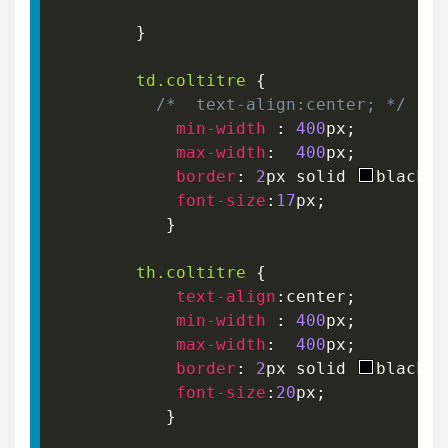
}
td
.coltitre
{
/*  text-align:center; */
min-width
:
400
px
;
max-width
:
400
px
;
border
:
2
px
 solid 
black
;
font-size
:
17
px
;
}
th
.coltitre
{
text-align
:
center
;
min-width
:
400
px
;
max-width
:
400
px
;
border
:
2
px
 solid 
black
;
font-size
:
20
px
;
}