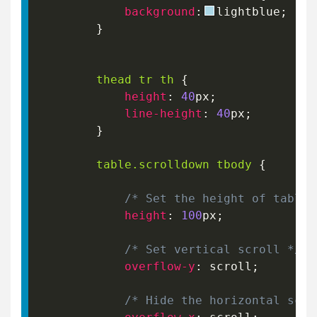
background
:
lightblue
;
}
thead tr th
{
height
:
40
px
;
line-height
:
40
px
;
}
table
.scrolldown
 tbody
{
/* Set the height of table 
height
:
100
px
;
/* Set vertical scroll */
overflow-y
:
 scroll
;
/* Hide the horizontal scro