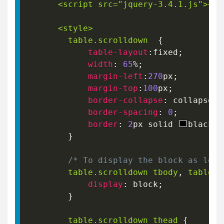
      <script src="jquery-3
.4
.1
.js
"
>
</s
      <style
>
        table
.scrolldown
{
table-layout
:
fixed
;
width
:
65
%
;
margin-left
:
270
px
;
margin-top
:
100
px
;
border-collapse
:
 collapse
;
border-spacing
:
0
;
border
:
2
px
 solid 
black
;
}
/* To display the block as leve
table
.scrolldown
 tbody
,
 table
.s
display
:
 block
;
}
table
.scrolldown
 thead
{