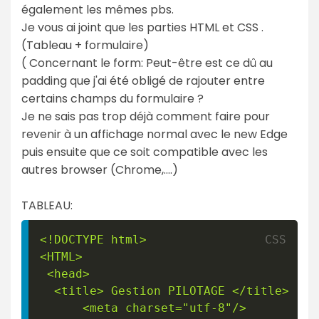
également les mêmes pbs.
Je vous ai joint que les parties HTML et CSS .
(Tableau + formulaire)
( Concernant le form: Peut-être est ce dû au
padding que j'ai été obligé de rajouter entre
certains champs du formulaire ?
Je ne sais pas trop déjà comment faire pour
revenir à un affichage normal avec le new Edge
puis ensuite que ce soit compatible avec les
autres browser (Chrome,....)
TABLEAU:
<!DOCTYPE html
>
<HTML
>
 <head
>
  <title
>
 Gestion PILOTAGE </title
>
      <meta charset="utf-8"/
>