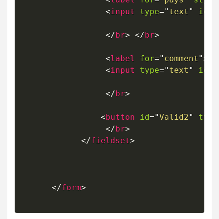
<
input
type
=
"
text
"
id
=
"
</
br
>
</
br
>
<
label
for
=
"
comment
"
>
.C
<
input
type
=
"
text
"
id
=
"
</
br
>
<
button
id
=
"
Valid2
"
type
</
br
>
</
fieldset
>
</
form
>