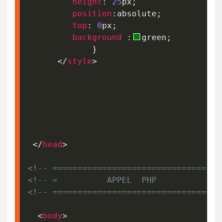
height
:
25
px
;
position
:
absolute
;
top
:
0
px
;
background
:
green
;
}
</
style
>
</
head
>
<!-- ==================================
<!-- =          APPEL  PHP             
<!-- ==================================
<
body
>