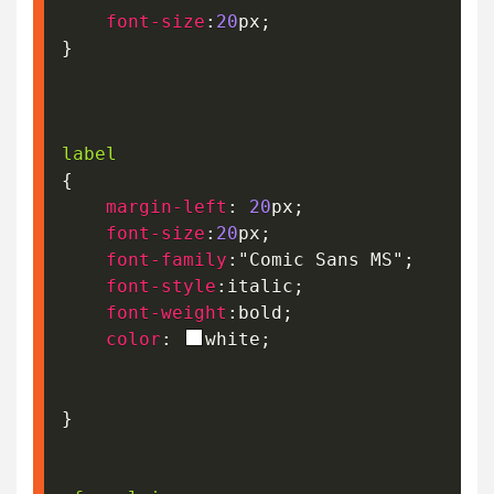
font-size
:
20
px
;
}
label
{
margin-left
:
20
px
;
font-size
:
20
px
;
font-family
:
"Comic Sans MS"
;
font-style
:
italic
;
font-weight
:
bold
;
color
:
white
;
}