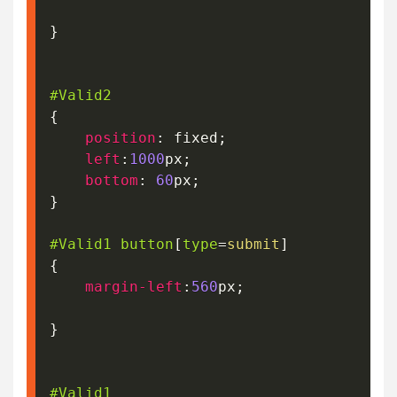
}
#Valid2
{
position
:
 fixed
;
left
:
1000
px
;
bottom
:
60
px
;
}
#Valid1
 button
[
type
=
submit
]
{
margin-left
:
560
px
;
}
#Valid1