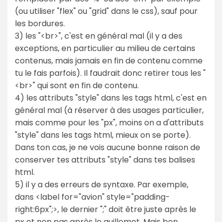
(ou utiliser "flex" ou "grid" dans le css), sauf pour
les bordures.
3) les "<br>", c'est en général mal (il y a des
exceptions, en particulier au milieu de certains
contenus, mais jamais en fin de contenu comme
tu le fais parfois). Il faudrait donc retirer tous les "
<br>" qui sont en fin de contenu.
4) les attributs "style" dans les tags html, c'est en
général mal (à réserver à des usages particulier,
mais comme pour les "px", moins on a d'attributs
"style" dans les tags html, mieux on se porte).
Dans ton cas, je ne vois aucune bonne raison de
conserver tes attributs "style" dans tes balises
html.
5) il y a des erreurs de syntaxe. Par exemple,
dans <label for="avion" style="padding-
right:6px";>, le dernier ";" doit être juste après le
px et non pas après le guillemet. Mais bon,