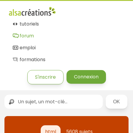
tutoriels
forum
emploi
formations
Connexion
S'inscrire
Rechercher
html
5608 sujets