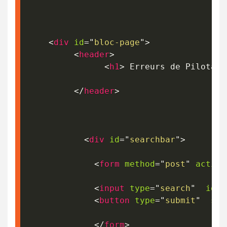
<
div
id
=
"
bloc-page
"
>
<
header
>
<
h1
>
 Erreurs de Pilotage
</
header
>
<
div
id
=
"
searchbar
"
>
<
form
method
=
"
post
"
action
<
input
type
=
"
search
"
id
=
"
<
button
type
=
"
submit
"
sty
</
form
>