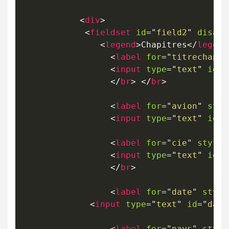
<
div
>
<
fieldset
id
=
"
field2
"
disabl
<
legend
>
Chapitres
</
legend
<
label
for
=
"
titrechap
"
>
<
input
type
=
"
text
"
id
=
"
</
br
>
</
br
>
<
label
for
=
"
avion
"
styl
<
input
type
=
"
text
"
id
=
"
<
label
for
=
"
cie
"
style
=
<
input
type
=
"
text
"
id
=
"
</
br
>
<
label
for
=
"
date
"
style
<
input
type
=
"
text
"
id
=
"
date
<
label
for
=
"
pays
"
style