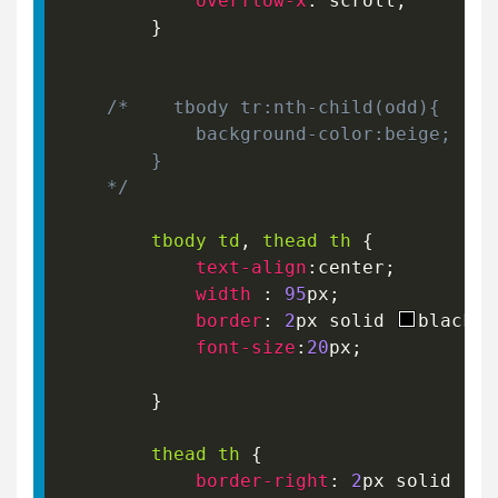
overflow-x
:
 scroll
;
}
/*    tbody tr:nth-child(odd){  

            background-color:beige; 

        } 

    */
tbody td
,
 thead th
{
text-align
:
center
;
width
:
95
px
;
border
:
2
px
 solid 
black
;
font-size
:
20
px
;
}
thead th
{
border-right
:
2
px
 solid 
b