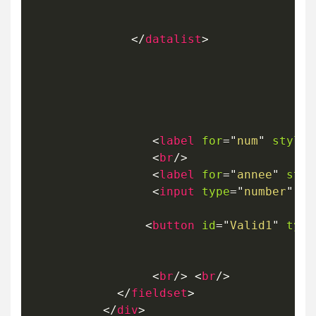
</
datalist
>
<
label
for
=
"
num
"
style
=
<
br
/>
<
label
for
=
"
annee
"
styl
<
input
type
=
"
number
"
id
<
button
id
=
"
Valid1
"
type
<
br
/>
<
br
/>
</
fieldset
>
</
div
>