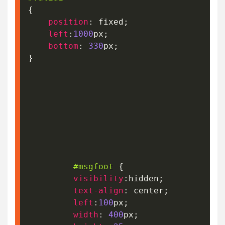
{
position
:
 fixed
;
left
:
1000
px
;
bottom
:
330
px
;
}
#msgfoot
{
visibility
:
hidden
;
text-align
:
 center
;
left
:
100
px
;
width
:
400
px
;