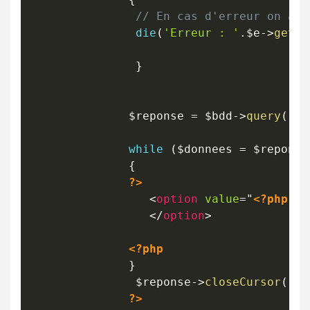
// En cas d'erreur on aff
die
(
'Erreur : '
.
$e
->
getme
}
$reponse
=
$bdd
->
query
(
'SE
while
(
$donnees
=
$reponse
{
?>
<
option
value
=
"
<?php
ec
</
option
>
<?php
}
$reponse
->
closeCursor
(
)
;
?>