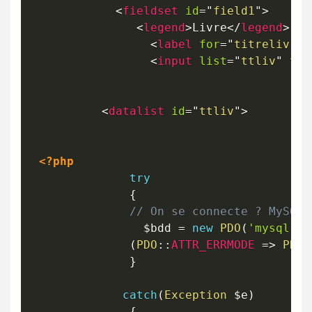
<
fieldset
id
=
"
field1
"
>
<
legend
>
Livre
</
legend
>
<
label
for
=
"
titreliv
"
>
.
<
input
list
=
"
ttliv
"
typ
<
datalist
id
=
"
ttliv
"
>
<?php
try
{
// On se connecte ? MySQL
$bdd
=
new
PDO
(
'mysql:ho
(
PDO
::
ATTR_ERRMODE
=>
PDO
:
}
catch
(
Exception
$e
)
{