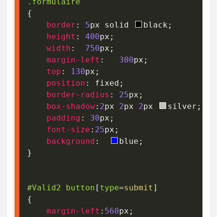
.formulaire
{
border
:
5
px
 solid 
black
;
height
:
400
px
;
width
:
750
px
;
margin-left
:
300
px
;
top
:
130
px
;
position
:
 fixed
;
border-radius
:
25
px
;
box-shadow
:
2
px
2
px
2
px
silver
;
padding
:
30
px
;
font-size
:
25
px
;
background
:
blue
;
}
#Valid2
 button
[
type
=
submit
]
{
margin-left
:
560
px
;