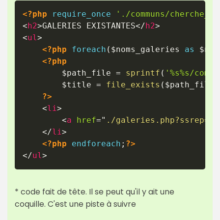
<?php
require_once
'./communs/cherche_ga
<
h2
>
GALERIES EXISTANTES
</
h2
>
<
ul
>
<?php
foreach
(
$noms_galeries
as
$nom
<?php
$path_file
=
sprintf
(
'%s%s/comme
$title
=
file_exists
(
$path_file
)
?>
<
li
>
<
a
href
=
"
./galeries.php?ssrep=
<?
</
li
>
<?php
endforeach
;
?>
</
ul
>
* code fait de tête. Il se peut qu'il y ait une
coquille. C'est une piste à suivre