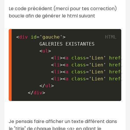
Le code précédent (merci pour tes correction)
boucle afin de générer le html suivant
<
div
id
=
'
gauche
'
>
		GALERIES EXISTANTES

<
ul
>
<
li
>
<
a
class
=
'
Lien
'
href
=
'
.
<
li
>
<
a
class
=
'
Lien
'
href
=
'
.
<
li
>
<
a
class
=
'
Lien
'
href
=
'
.
<
li
>
<
a
class
=
'
Lien
'
href
=
'
.
</
ul
>
</
div
>
Je pensais faire afficher un texte différent dans
le "title" de chaque balise <a> en allant le