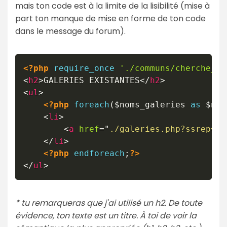
mais ton code est à la limite de la lisibilité (mise à
part ton manque de mise en forme de ton code
dans le message du forum).
<?php
require_once
'./communs/cherche_ga
<
h2
>
GALERIES EXISTANTES
</
h2
>
<
ul
>
<?php
foreach
(
$noms_galeries
as
$nom
<
li
>
<
a
href
=
"
./galeries.php?ssrep=
<?
</
li
>
<?php
endforeach
;
?>
</
ul
>
* tu remarqueras que j'ai utilisé un h2. De toute
évidence, ton texte est un titre. À toi de voir la