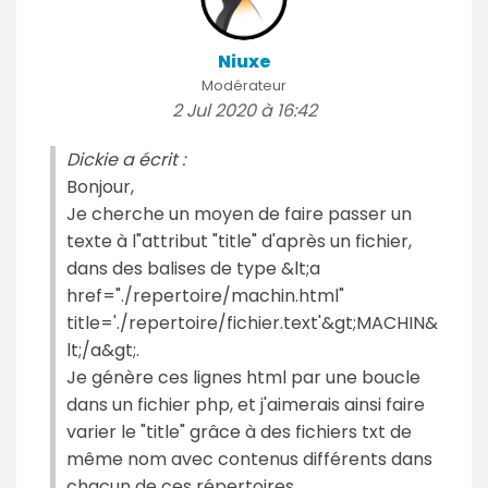
Niuxe
Modérateur
2 Jul 2020 à 16:42
Dickie a écrit :
Bonjour,
Je cherche un moyen de faire passer un
texte à l"attribut "title" d'après un fichier,
dans des balises de type &lt;a
href="./repertoire/machin.html"
title='./repertoire/fichier.text'&gt;MACHIN&
lt;/a&gt;.
Je génère ces lignes html par une boucle
dans un fichier php, et j'aimerais ainsi faire
varier le "title" grâce à des fichiers txt de
même nom avec contenus différents dans
chacun de ces répertoires.