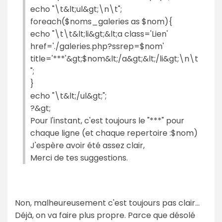
echo "\t&lt;ul&gt;\n\t";
foreach($noms_galeries as $nom){
echo "\t\t&lt;li&gt;&lt;a class='Lien'
href='./galeries.php?ssrep=$nom'
title='***'&gt;$nom&lt;/a&gt;&lt;/li&gt;\n\t
";
}
echo "\t&lt;/ul&gt;";
?&gt;
Pour l'instant, c'est toujours le "***" pour
chaque ligne (et chaque repertoire :$nom)
J'espère avoir été assez clair,
Merci de tes suggestions.
Non, malheureusement c'est toujours pas clair...
Déjà, on va faire plus propre. Parce que désolé