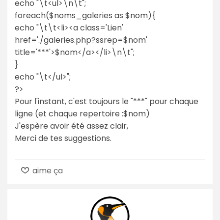
echo "\t<ul>\n\t";
foreach($noms_galeries as $nom){
echo "\t\t<li><a class='Lien'
href='./galeries.php?ssrep=$nom'
title='***'>$nom</a></li>\n\t";
}
echo "\t</ul>";
?>
Pour l'instant, c'est toujours le "***" pour chaque
ligne (et chaque repertoire :$nom)
J'espère avoir été assez clair,
Merci de tes suggestions.
aime ça