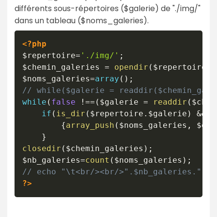
différents sous-répertoires ($galerie) de "./img/"
dans un tableau ($noms_galeries).
<?php
$repertoire
=
'./img/'
;
$chemin_galeries
=
opendir
(
$repertoire
)
;
$noms_galeries
=
array
(
)
;
// while($galerie = readdir($chemin_gale
while
(
false
!==
(
$galerie
=
readdir
(
$chem
if
(
is_dir
(
$repertoire
.
$galerie
)
&&
$
{
array_push
(
$noms_galeries
,
$gal
}
closedir
(
$chemin_galeries
)
;
$nb_galeries
=
count
(
$noms_galeries
)
;
// echo "\t<br/><br/>".$nb_galeries." ga
?>