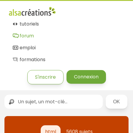
tutoriels
forum
emploi
formations
Connexion
S'inscrire
Rechercher
html
5608 sujets