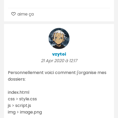
aime ça
vzytoi
21 Apr 2020 à 12:17
Personnellement voici comment j'organise mes
dossiers:
index.html
css > style.css
js > script.js
img > image.png