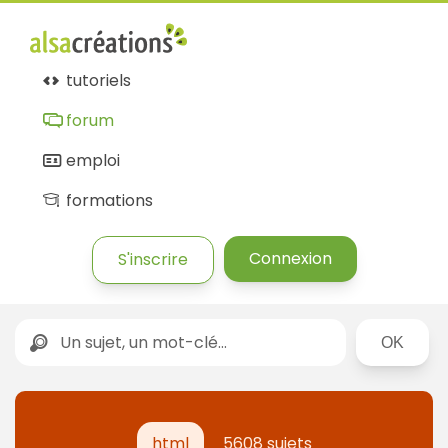
tutoriels
forum
emploi
formations
Connexion
S'inscrire
Rechercher
html
5608 sujets