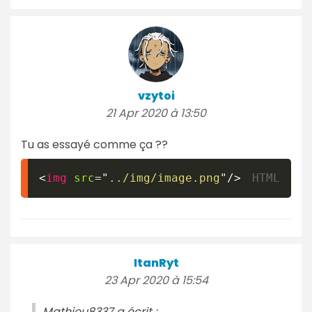
vzytoi
21 Apr 2020 à 13:50
Tu as essayé comme ça ??
<
img
src
=
"
../img/image.png
"
/>
ItanRyt
23 Apr 2020 à 15:54
Mathieu8337 a écrit :