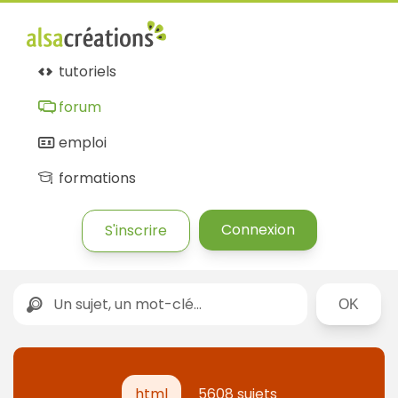
tutoriels
forum
emploi
formations
Connexion
S'inscrire
Rechercher
html
5608 sujets