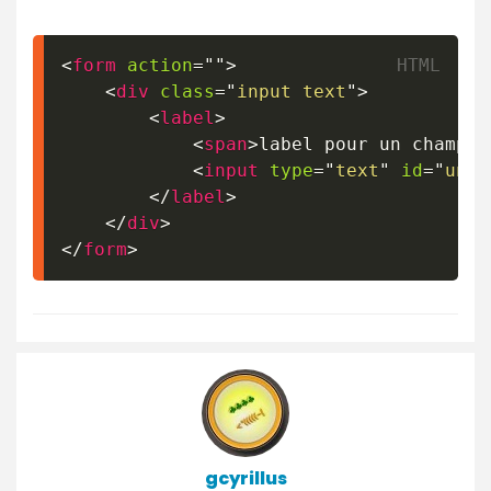
<
form
action
=
"
"
>
<
div
class
=
"
input text
"
>
<
label
>
<
span
>
label pour un champ
</
<
input
type
=
"
text
"
id
=
"
un_c
</
label
>
</
div
>
</
form
>
gcyrillus