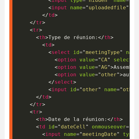
<
input
type
=
"
hidden
"
name
=
"
MA
<
input
name
=
"
uploadedfile
"
ty
</
td
>
</
tr
>
<
tr
>
<
th
>
Type de réunion:
</
th
>
<
td
>
<
select
id
=
"
meetingType
"
name
<
option
value
=
"
CA
"
selected
<
option
value
=
"
AG
"
>
Assemblé
<
option
value
=
"
other
"
>
autre
</
select
>
<
input
id
=
"
other
"
name
=
"
other
</
td
>
</
tr
>
<
tr
>
<
th
>
Date de la réunion:
</
th
>
<
td
id
=
"
dateCell
"
onmouseover
=
"
sh
<
input
name
=
"
meetingDate
"
type
=