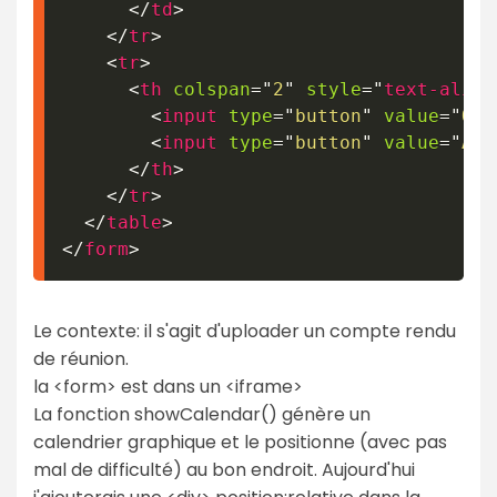
</
td
>
</
tr
>
<
tr
>
<
th
colspan
=
"
2
"
style
=
"
text-align
<
input
type
=
"
button
"
value
=
"
OK
"
<
input
type
=
"
button
"
value
=
"
Aba
</
th
>
</
tr
>
</
table
>
</
form
>
Le contexte: il s'agit d'uploader un compte rendu
de réunion.
la <form> est dans un <iframe>
La fonction showCalendar() génère un
calendrier graphique et le positionne (avec pas
mal de difficulté) au bon endroit. Aujourd'hui