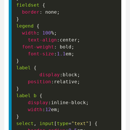
fieldset
{
border
:
 none
;
}
legend
{
width
:
100
%
;
text-align
:
center
;
font-weight
:
 bold
;
font-size
:
1.1
em
;
}
label
{
display
:
block
;
position
:
relative
;
}
label b
{
display
:
inline-block
;
width
:
12
em
;
}
select
,
 input
[
type
=
"text"
]
{