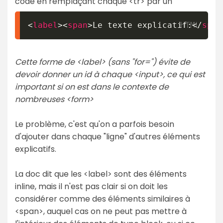
code en remplaçant chaque <tr> par un
<
label
>
<
span
>
Le texte explicatif:
</
span
Cette forme de <label> (sans "for=") évite de
devoir donner un id à chaque <input>, ce qui est
important si on est dans le contexte de
nombreuses <form>
Le problème, c'est qu'on a parfois besoin
d'ajouter dans chaque "ligne" d'autres éléments
explicatifs.
La doc dit que les <label> sont des éléments
inline, mais il n'est pas clair si on doit les
considérer comme des éléments similaires à
<span>, auquel cas on ne peut pas mettre à