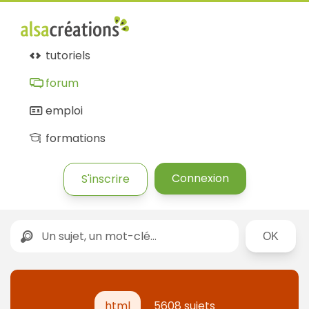
tutoriels
forum
emploi
formations
Connexion
S'inscrire
Rechercher
html
5608 sujets