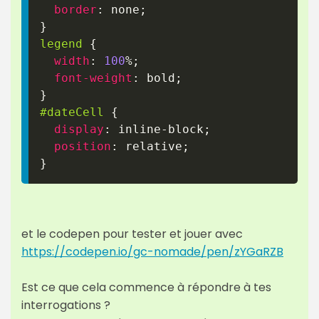
border
:
 none
;
}
legend
{
width
:
100
%
;
font-weight
:
 bold
;
}
#dateCell
{
display
:
 inline-block
;
position
:
 relative
;
}
et le codepen pour tester et jouer avec
https://codepen.io/gc-nomade/pen/zYGaRZB
Est ce que cela commence à répondre à tes
interrogations ?