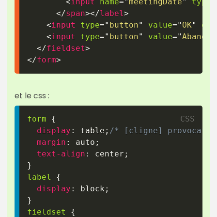
<
input
name
=
"
meetingDate
"
type
=
</
span
>
</
label
>
<
input
type
=
"
button
"
value
=
"
OK
"
onc
<
input
type
=
"
button
"
value
=
"
Abandon
</
fieldset
>
</
form
>
et le css :
form
{
display
:
 table
;
/* [cligne] provocatio
margin
:
 auto
;
text-align
:
 center
;
}
label
{
display
:
 block
;
}
fieldset
{