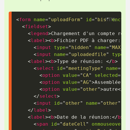
<
form
name
=
"
uploadForm
"
id
=
"
bis
"
enctyp
<
fieldset
>
<
legend
>
Chargement d'un compte rend
<
label
>
<
b
>
Fichier PDF à charger: 
</
<
input
type
=
"
hidden
"
name
=
"
MAX_FI
<
input
name
=
"
uploadedfile
"
type
=
"
<
label
>
<
b
>
Type de réunion: 
</
b
>
<
select
id
=
"
meetingType
"
name
=
"
me
<
option
value
=
"
CA
"
selected
=
"
se
<
option
value
=
"
AG
"
>
Assemblée gé
<
option
value
=
"
other
"
>
autre
</
op
</
select
>
<
input
id
=
"
other
"
name
=
"
other
"
st
</
label
>
<
label
>
<
b
>
Date de la réunion:
</
b
>
<
span
id
=
"
dateCell
"
onmouseover
=
"