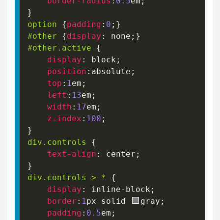
border-radius
:
0.5
em
;
}
option
{
padding
:
0
;
}
#other
{
display
:
 none
;
}
#other
.active
{
display
:
 block
;
position
:
absolute
;
top
:
1
em
;
left
:
13
em
;
width
:
17
em
;
z-index
:
100
;
}
div
.controls
{
text-align
:
 center
;
}
div
.controls
>
 *
{
display
:
 inline-block
;
border
:
1
px
 solid 
gray
;
padding
:
0.5
em
;