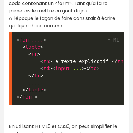
code contenant un <form>. Tant qu'à faire
j'aimerais le mettre au goût du jour.
A l'époque le façon de faire consistait à écrire
quelque chose comme:
<
form....
>
<
table
>
<
tr
>
<
th
>
Le texte explicatif:
</
th
>
<
td
>
<
input
...
>
</
td
>
</
tr
>
    ....

</
table
>
</
form
>
En utilisant HTML5 et CSS3, on peut simplifier le