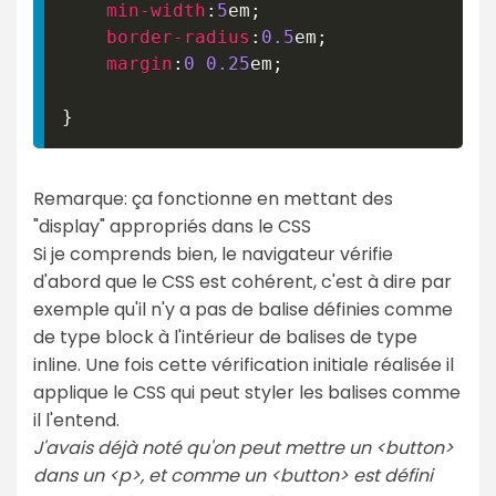
min-width
:
5
em
;
border-radius
:
0.5
em
;
margin
:
0
0.25
em
;
}
Remarque: ça fonctionne en mettant des
"display" appropriés dans le CSS
Si je comprends bien, le navigateur vérifie
d'abord que le CSS est cohérent, c'est à dire par
exemple qu'il n'y a pas de balise définies comme
de type block à l'intérieur de balises de type
inline. Une fois cette vérification initiale réalisée il
applique le CSS qui peut styler les balises comme
il l'entend.
J'avais déjà noté qu'on peut mettre un <button>
dans un <p>, et comme un <button> est défini