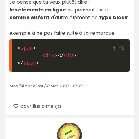
Je pense que tu veux plutôt dire :
les éléments en ligne
ne peuvent avoir
comme enfant
d'autre élément de
type block
.
exemple à ne pas faire suite à ta remarque :
<
span
>
<
div
>
</
div
>
</
span
>
Modifié par niuxe (18 Mar 2020 - 12:28)
gcyrillus aime ça