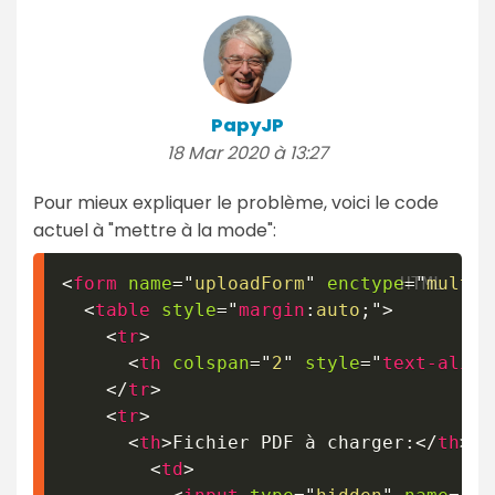
PapyJP
18 Mar 2020 à 13:27
Pour mieux expliquer le problème, voici le code
actuel à "mettre à la mode":
<
form
name
=
"
uploadForm
"
enctype
=
"
multip
<
table
style
=
"
margin
:
auto
;
"
>
<
tr
>
<
th
colspan
=
"
2
"
style
=
"
text-align
</
tr
>
<
tr
>
<
th
>
Fichier PDF à charger:
</
th
>
<
td
>