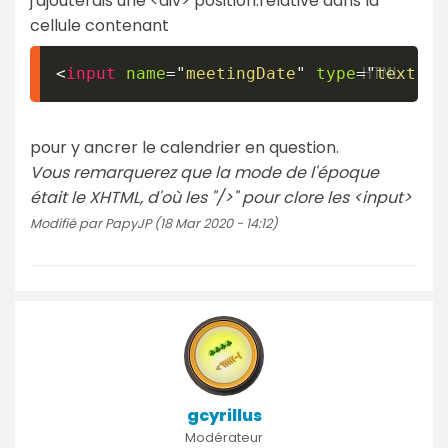
j'ajouterais une <div> position:relative dans la
cellule contenant
<
input
name
=
"
meetingDate
"
type
=
"
text
"
v
pour y ancrer le calendrier en question.
Vous remarquerez que la mode de l'époque
était le XHTML, d'où les "/>" pour clore les <input>
Modifié par PapyJP (18 Mar 2020 - 14:12)
gcyrillus
Modérateur