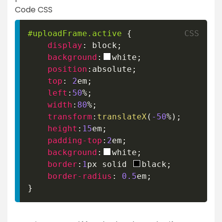
Code CSS
#uploadFrame
.active
{
display
:
 block
;
background
:
white
;
position
:
absolute
;
top
:
2
em
;
left
:
50
%
;
width
:
80
%
;
transform
:
translateX
(
-50
%
)
;
height
:
15
em
;
padding-top
:
2
em
;
background
:
white
;
border
:
1
px
 solid 
black
;
border-radius
:
0.5
em
;
}