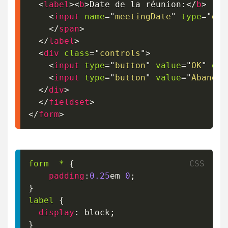
<
label
>
<
b
>
Date de la réunion:
</
b
>
<
input
name
=
"
meetingDate
"
type
=
"
dat
</
span
>
</
label
>
<
div
class
=
"
controls
"
>
<
input
type
=
"
button
"
value
=
"
OK
"
onc
<
input
type
=
"
button
"
value
=
"
Abandon
</
div
>
</
fieldset
>
</
form
>
form  *
{
padding
:
0.25
em
0
;
}
label
{
display
:
 block
;
}