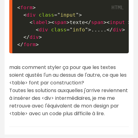
<
form
>
<
div
class
=
"
input
"
>
<
label
>
<
span
>
texte
</
span
>
<
input
>
</
<
div
class
=
"
info
"
>
.....
</
div
>
</
div
>
</
form
>
mais comment styler ça pour que les textes
soient ajustés l'un au dessus de l'autre, ce que les
<table> font par construction?
Toutes les solutions auxquelles j'arrive reviennent
à insérer des <div> intermédiaires, je me me
retrouve avec l'équivalent de mon design par
<table> avec un code plus difficile à lire.