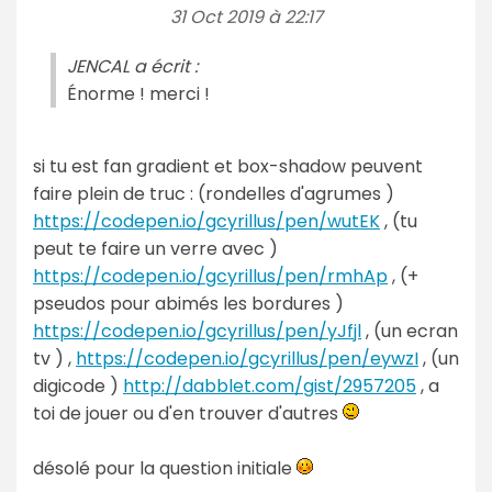
31 Oct 2019 à 22:17
JENCAL a écrit :
Énorme ! merci !
si tu est fan gradient et box-shadow peuvent
faire plein de truc : (rondelles d'agrumes )
https://codepen.io/gcyrillus/pen/wutEK
, (tu
peut te faire un verre avec )
https://codepen.io/gcyrillus/pen/rmhAp
, (+
pseudos pour abimés les bordures )
https://codepen.io/gcyrillus/pen/yJfjl
, (un ecran
tv ) ,
https://codepen.io/gcyrillus/pen/eywzI
, (un
digicode )
http://dabblet.com/gist/2957205
, a
toi de jouer ou d'en trouver d'autres
désolé pour la question initiale