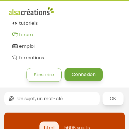
tutoriels
forum
emploi
formations
Connexion
S'inscrire
Rechercher
html
5608 sujets