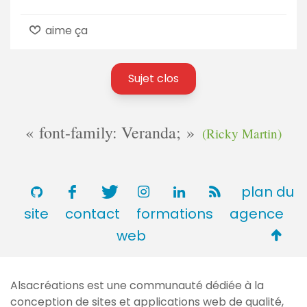
aime ça
Sujet clos
font-family: Veranda;
(Ricky Martin)
plan du
site
contact
formations
agence
Retou
web
en
haut
Alsacréations est une communauté dédiée à la
de
conception de sites et applications web de qualité,