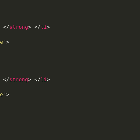
 
</
strong
>
</
li
>
e
"
>
 
</
strong
>
</
li
>
e
"
>