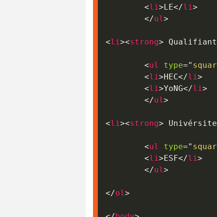
<
li
>
LE
</
li
>
</
ul
>
<
li
>
<
strong
>
 Qualifiant
<
ul
type
=
"
squar
<
li
>
HEC
</
li
>
<
li
>
YoNG
</
li
>
</
ul
>
<
li
>
<
strong
>
 Univérsite
<
ul
type
=
"
squar
<
li
>
ESF
</
li
>
</
ul
>
</
ol
>
</
body
>