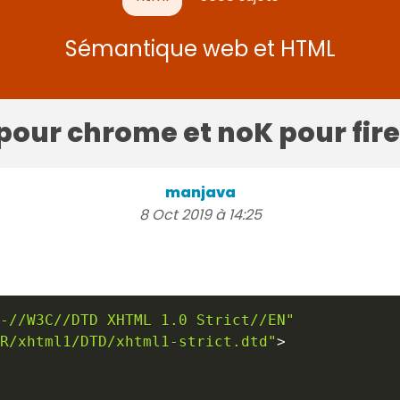
Sémantique web et HTML
 pour chrome et noK pour fir
manjava
8 Oct 2019 à 14:25
-//W3C//DTD XHTML 1.0 Strict//EN"
R/xhtml1/DTD/xhtml1-strict.dtd"
>