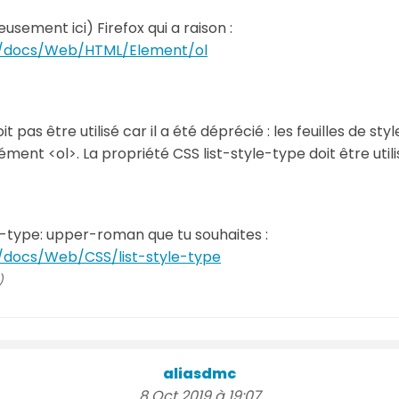
ement ici) Firefox qui a raison :
/fr/docs/Web/HTML/Element/ol
t pas être utilisé car il a été déprécié : les feuilles de sty
ment <ol>. La propriété CSS list-style-type doit être utili
le-type: upper-roman que tu souhaites :
fr/docs/Web/CSS/list-style-type
)
aliasdmc
8 Oct 2019 à 19:07