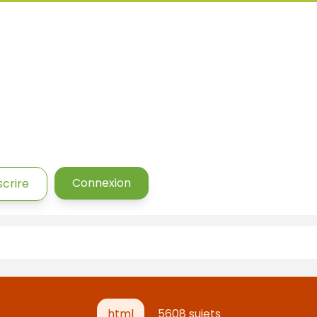
Connexion
scrire
html
5608 sujets