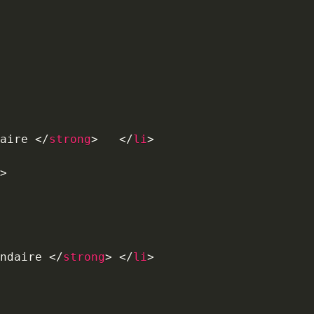
aire 
</
strong
>
</
li
>
>
ndaire 
</
strong
>
</
li
>