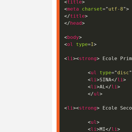
<
title
>
<
meta
charset
=
"
utf-8
"
>
</
title
>
</
head
>
<
body
>
<
ol
type
=
I
>
<
li
>
<
strong
>
 Ecole Prim
<
ul
type
=
"
disc
"
<
li
>
SINA
</
li
>
<
li
>
AL
</
li
>
</
ul
>
<
li
>
<
strong
>
 Ecole Seco
<
ul
>
<
li
>
MI
</
li
>