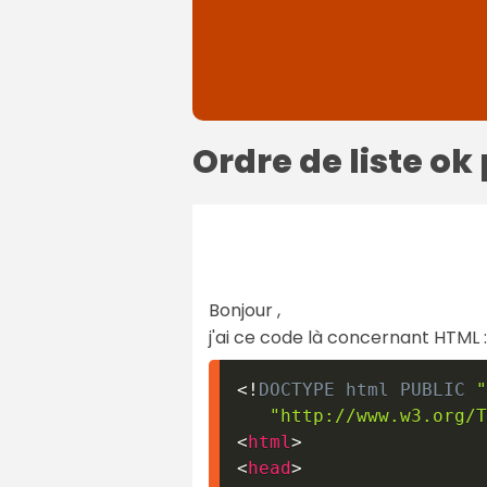
Ordre de liste ok
Bonjour ,
j'ai ce code là concernant HTML :
<!
DOCTYPE
html
PUBLIC
"
"http://www.w3.org/T
<
html
>
<
head
>