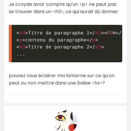
Je croyais avoir compris qu'un <p> ne peut pas
se trouver dans un <h3>, ce qui aurait dû donner
<
h3
>
Titre de paragraphe 1
</
h3
>
<
h3
>
</
h3
>
<
p
>
contenu du paragraphe
</
p
>
<
h3
>
Titre de paragraphe 2
</
h3
>
pouvez vous éclairer ma lanterne sur ce qu'on
peut ou non mettre dans une balise <hx>?