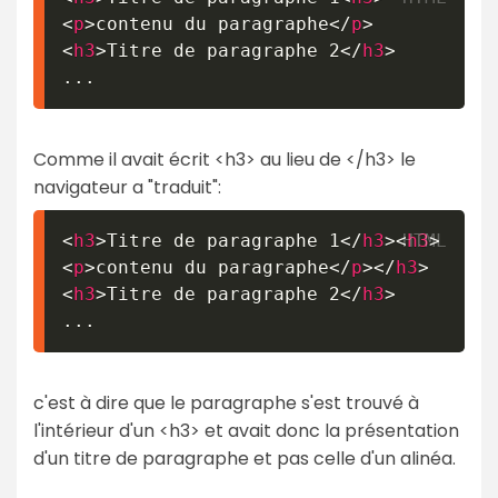
<
p
>
contenu du paragraphe
</
p
>
<
h3
>
Titre de paragraphe 2
</
h3
>
Comme il avait écrit <h3> au lieu de </h3> le
navigateur a "traduit":
<
h3
>
Titre de paragraphe 1
</
h3
>
<
h3
>
<
p
>
contenu du paragraphe
</
p
>
</
h3
>
<
h3
>
Titre de paragraphe 2
</
h3
>
c'est à dire que le paragraphe s'est trouvé à
l'intérieur d'un <h3> et avait donc la présentation
d'un titre de paragraphe et pas celle d'un alinéa.