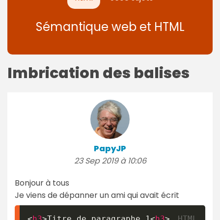
Sémantique web et HTML
Imbrication des balises
PapyJP
23 Sep 2019 à 10:06
Bonjour à tous
Je viens de dépanner un ami qui avait écrit
<
h3
>
Titre de paragraphe 1
<
h3
>