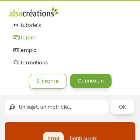
tutoriels
forum
emploi
formations
Connexion
S'inscrire
Rechercher
html
5608 sujets