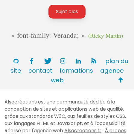
Sujet clos
font-family: Veranda;
(Ricky Martin)
plan du
site
contact
formations
agence
Retou
web
en
haut
Alsacréations est une communauté dédiée à la
de
conception de sites et applications web de qualité,
page
grâce aux standards
W3C
, aux feuilles de styles
CSS
,
aux langages
HTML
et JavaScript, et à l'accessibilité.
Réalisé par l'agence web
Alsacreations.fr
·
À propos