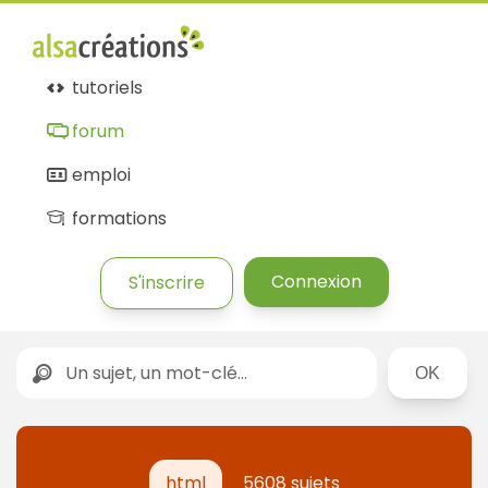
tutoriels
forum
emploi
formations
Connexion
S'inscrire
Rechercher
html
5608 sujets