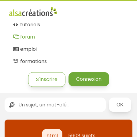
tutoriels
forum
emploi
formations
Connexion
S'inscrire
Rechercher
html
5608 sujets