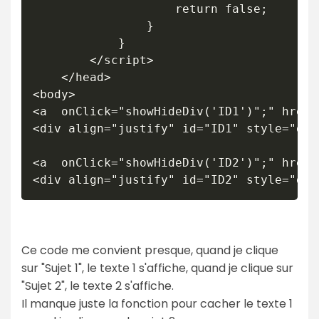
					return false;

				}

			}

		</script>

	</head>

<body>

<a  onClick="showHideDiv('ID1')";" href=
<div align="justify" id="ID1" style="dis
<a  onClick="showHideDiv('ID2')";" href=
Ce code me convient presque, quand je clique
sur "Sujet 1", le texte 1 s'affiche, quand je clique sur
"Sujet 2", le texte 2 s'affiche.
Il manque juste la fonction pour cacher le texte 1