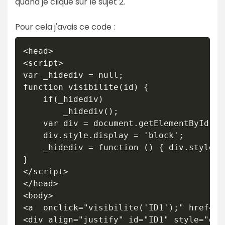
quand je clique sur le sujet 2.
Pour cela j'avais ce code :
<head>

<script>

var _hidediv = null;

function visibilite(id) {

    if(_hidediv)

        _hidediv();

    var div = document.getElementById(id)
    div.style.display = 'block';

    _hidediv = function () { div.style.d
}

</script>

</head>

<body>

<a  onclick="visibilite('ID1');" href="#
<div align="justify" id="ID1" style="dis