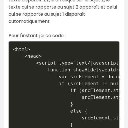
texte qui se rapporte au sujet 2 apparaît et celui
qui se rapporte au sujet 1 disparaît
automatiquement.
Pour l'instant j'ai ce code :
<html>

	<head>

		<script type="text/javascript">

			function showHide[sweatdrop]Div(ele) {

				var srcElement = document.getElementById(ele);

				if (srcElement != null) {

					if (srcElement.style.display == "block") {

						srcElement.style.display = 'none';

					}

					else {

						srcElement.style.display = 'block';

					}
