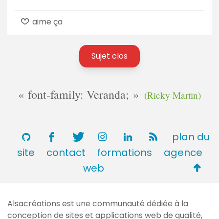
aime ça
Sujet clos
font-family: Veranda;
(Ricky Martin)
plan du
site
contact
formations
agence
Retou
web
en
haut
Alsacréations est une communauté dédiée à la
de
conception de sites et applications web de qualité,