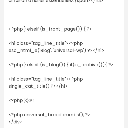
diffusion d'huiles essentielles</span></h3>
<?php } elseif (is_front_page()) { ?>
<h1 class="tag_line_title"><?php
esc_html_e('Blog', 'universal-wp') ?></h1>
<?php } elseif (is_blog()) { if(is_archive()){ ?>
<h1 class="tag_line_title"><?php
single_cat_title() ?></h1>
<?php };};?>
<?php universal_breadcrumbs(); ?>
</div>