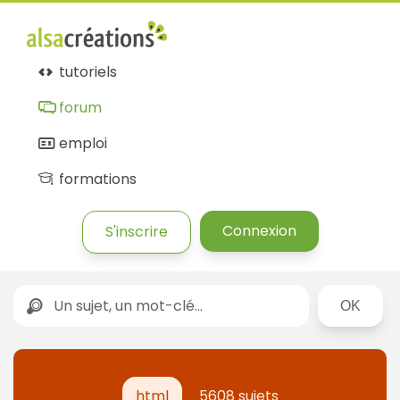
tutoriels
forum
emploi
formations
Connexion
S'inscrire
Rechercher
html
5608 sujets