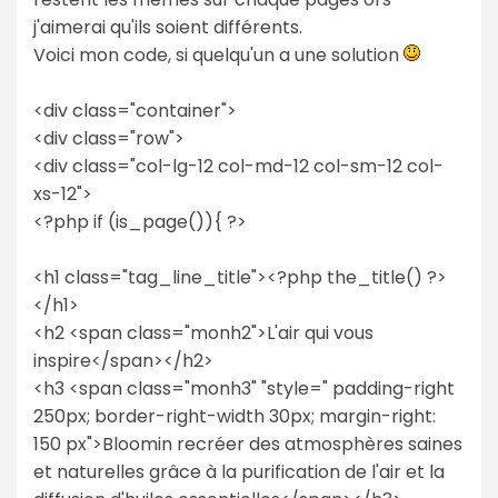
j'aimerai qu'ils soient différents.
Voici mon code, si quelqu'un a une solution
<div class="container">
<div class="row">
<div class="col-lg-12 col-md-12 col-sm-12 col-
xs-12">
<?php if (is_page()){ ?>
<h1 class="tag_line_title"><?php the_title() ?>
</h1>
<h2 <span class="monh2">L'air qui vous
inspire</span></h2>
<h3 <span class="monh3" "style=" padding-right
250px; border-right-width 30px; margin-right:
150 px">Bloomin recréer des atmosphères saines
et naturelles grâce à la purification de l'air et la