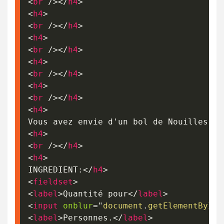
<
br
/>
</
h4
>
<
h4
>
<
br
/>
</
h4
>
<
h4
>
<
br
/>
</
h4
>
<
h4
>
<
br
/>
</
h4
>
<
h4
>
<
br
/>
</
h4
>
<
h4
>
Vous avez envie d'un bol de Nouilles ch
<
h4
>
<
br
/>
</
h4
>
<
h4
>
INGREDIENT:
</
h4
>
<
fieldset
>
<
label
>
Quantité pour
</
label
>
<
input
onblur
=
"
document
.
getElementById
(
<
label
>
Personnes.
</
label
>