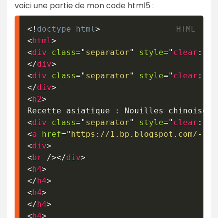
voici une partie de mon code html5 :
<!
doctype
html
>
<
html
>
<
div
class
=
"
separator
"
style
=
"
clear
:
 bo
</
div
>
<
div
class
=
"
separator
"
style
=
"
clear
:
 bo
</
div
>
<
h2
>
Recette asiatique : Nouilles chinoise a
<
div
class
=
"
separator
"
style
=
"
clear
:
 bo
<
a
href
=
"
https://1.bp.blogspot.com/-lFS
<
div
>
<
br
/>
</
div
>
<
h4
>
</
h4
>
<
h4
>
</
h4
>
<
h4
>