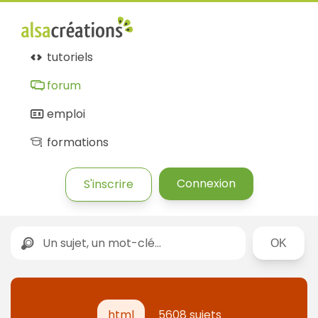
tutoriels
forum
emploi
formations
Connexion
S'inscrire
Rechercher
html
5608 sujets