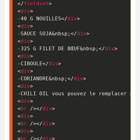
</
fieldset
>
<
div
>
-40 G NOUILLES
</
div
>
<
div
>
-SAUCE SOJA
&nbsp;
</
div
>
<
div
>
-325 G FILET DE BŒUF
&nbsp;
</
div
>
<
div
>
-CIBOULE
</
div
>
<
div
>
-CORIANDRE
&nbsp;
</
div
>
<
div
>
-CHILI OIL vous pouvez le remplacer par
<
div
>
<
br
/>
</
div
>
<
div
>
<
br
/>
</
div
>
<
div
>
<
br
/>
</
div
>