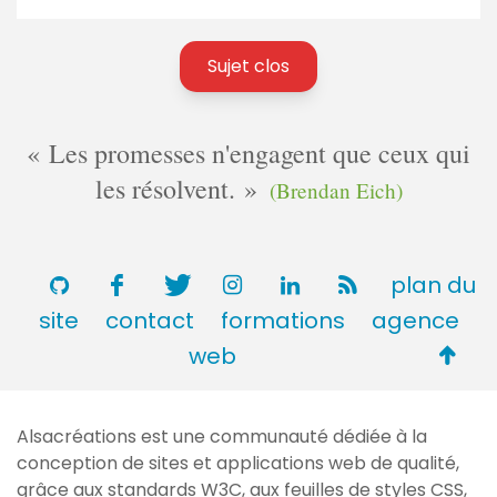
Sujet clos
Les promesses n'engagent que ceux qui
les résolvent.
(Brendan Eich)
plan du
site
contact
formations
agence
Retou
web
en
haut
Alsacréations est une communauté dédiée à la
de
conception de sites et applications web de qualité,
page
grâce aux standards
W3C
, aux feuilles de styles
CSS
,