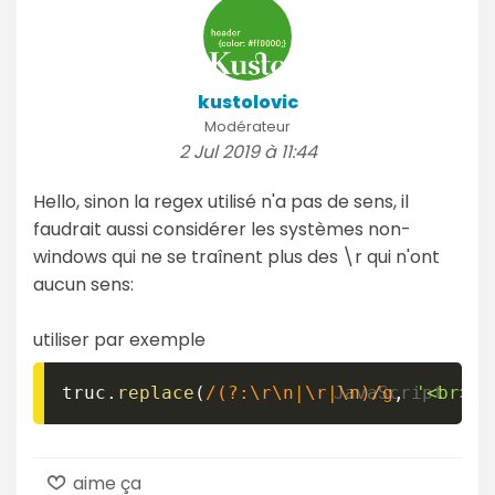
kustolovic
Modérateur
2 Jul 2019 à 11:44
Hello, sinon la regex utilisé n'a pas de sens, il
faudrait aussi considérer les systèmes non-
windows qui ne se traînent plus des \r qui n'ont
aucun sens:
utiliser par exemple
truc
.
replace
(
/
(?:\r\n|\r|\n)
/
g
,
'<br>'
)
aime ça