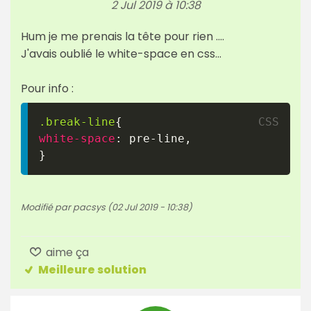
2 Jul 2019 à 10:38
Hum je me prenais la tête pour rien ....
J'avais oublié le white-space en css...
Pour info :
.break-line
{
white-space
:
 pre-line
,
}
Modifié par pacsys (02 Jul 2019 - 10:38)
aime ça
Meilleure solution