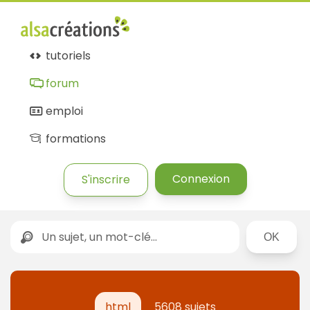
tutoriels
forum
emploi
formations
Connexion
S'inscrire
Rechercher
html
5608 sujets