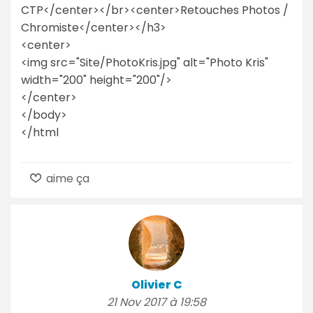
CTP</center></br><center>Retouches Photos /
Chromiste</center></h3>
<center>
<img src="Site/PhotoKris.jpg" alt="Photo Kris"
width="200" height="200"/>
</center>
</body>
</html
aime ça
Olivier C
21 Nov 2017 à 19:58