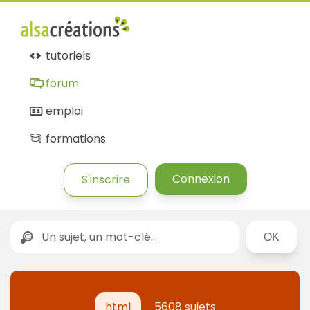
tutoriels
forum
emploi
formations
Connexion
S'inscrire
Rechercher
html
5608 sujets