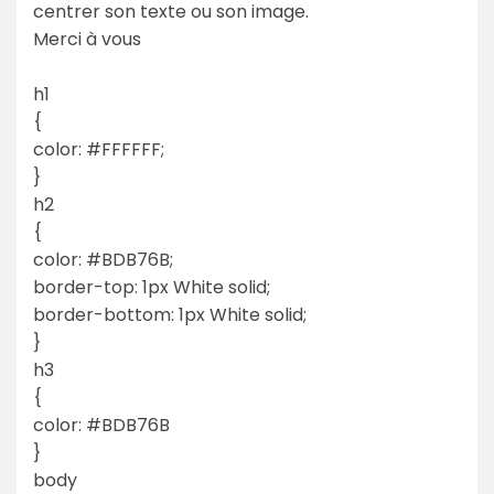
centrer son texte ou son image.
Merci à vous
h1
{
color: #FFFFFF;
}
h2
{
color: #BDB76B;
border-top: 1px White solid;
border-bottom: 1px White solid;
}
h3
{
color: #BDB76B
}
body