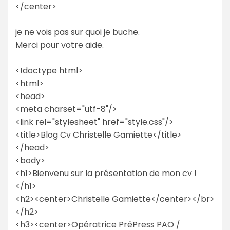
</center>
je ne vois pas sur quoi je buche.
Merci pour votre aide.
<!doctype html>
<html>
<head>
<meta charset="utf-8"/>
<link rel="stylesheet" href="style.css"/>
<title>Blog Cv Christelle Gamiette</title>
</head>
<body>
<h1>Bienvenu sur la présentation de mon cv !
</h1>
<h2><center>Christelle Gamiette</center></br>
</h2>
<h3><center>Opératrice PréPress PAO /