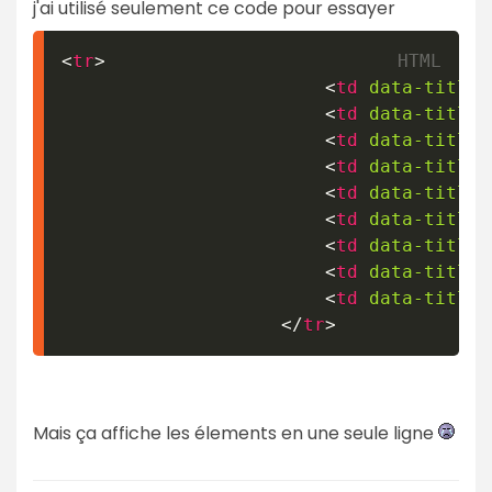
j'ai utilisé seulement ce code pour essayer
<
tr
>
<
td
data-title
=
<
td
data-title
=
<
td
data-title
=
<
td
data-title
=
<
td
data-title
=
<
td
data-title
=
<
td
data-title
=
<
td
data-title
=
<
td
data-title
=
</
tr
>
Mais ça affiche les élements en une seule ligne