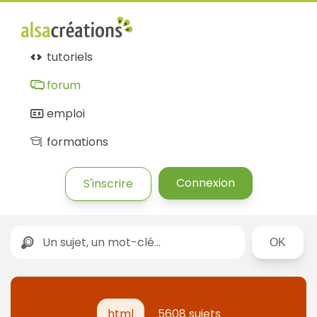
tutoriels
forum
emploi
formations
Connexion
S'inscrire
Rechercher
html
5608 sujets