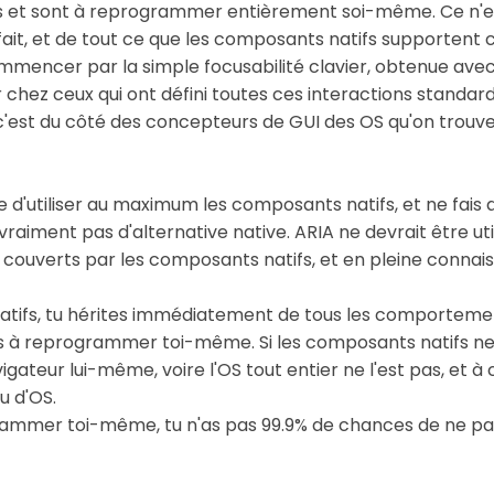
as et sont à reprogrammer entièrement soi-même. Ce n'
ait, et de tout ce que les composants natifs supportent 
ommencer par la simple focusabilité clavier, obtenue ave
 chez ceux qui ont défini toutes ces interactions standar
'est du côté des concepteurs de GUI des OS qu'on trouve l
d'utiliser au maximum les composants natifs, et ne fai
raiment pas d'alternative native. ARIA ne devrait être ut
 couverts par les composants natifs, et en pleine connai
 natifs, tu hérites immédiatement de tous les comporteme
pas à reprogrammer toi-même. Si les composants natifs 
vigateur lui-même, voire l'OS tout entier ne l'est pas, et à 
u d'OS.
ogrammer toi-même, tu n'as pas 99.9% de chances de ne p