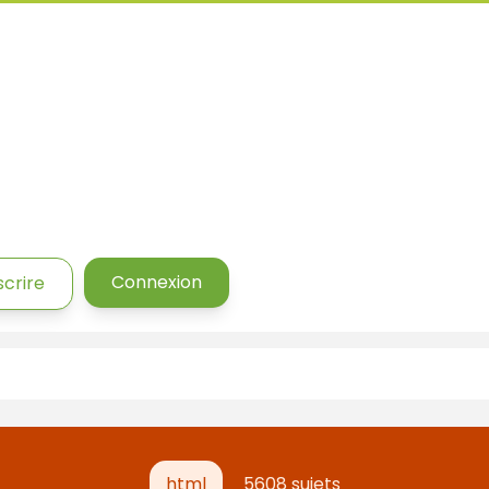
Connexion
scrire
html
5608 sujets