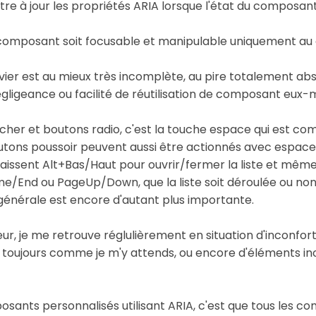
ettre à jour les propriétés ARIA lorsque l'état du composa
composant soit focusable et manipulable uniquement au cla
lavier est au mieux très incomplète, au pire totalement 
égligeance ou facilité de réutilisation de composant eux
cher et boutons radio, c'est la touche espace qui est c
 boutons poussoir peuvent aussi être actionnés avec espac
naissent Alt+Bas/Haut pour ouvrir/fermer la liste et même
ome/End ou PageUp/Down, que la liste soit déroulée ou no
énérale est encore d'autant plus importante.
teur, je me retrouve réglulièrement en situation d'inconfor
 toujours comme je m'y attends, ou encore d'éléments in
osants personnalisés utilisant ARIA, c'est que tous le