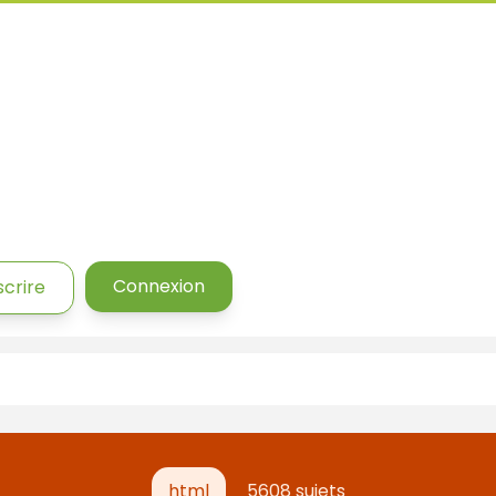
Connexion
scrire
html
5608 sujets