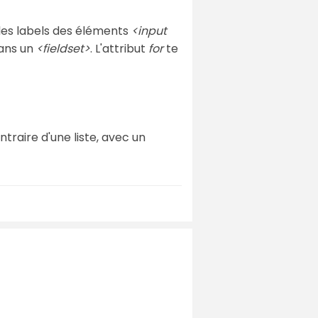
 les labels des éléments
<input
dans un
<fieldset>
. L'attribut
for
te
traire d'une liste, avec un