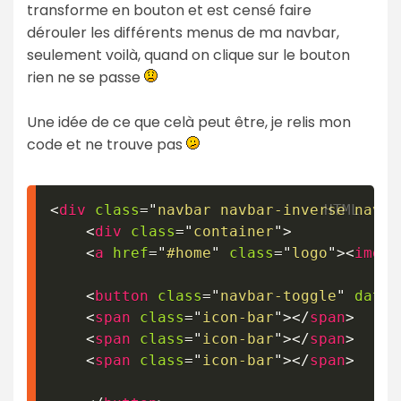
transforme en bouton et est censé faire
dérouler les différents menus de ma navbar,
seulement voilà, quand on clique sur le bouton
rien ne se passe
Une idée de ce que celà peut être, je relis mon
code et ne trouve pas
<
div
class
=
"
navbar navbar-inverse navba
<
div
class
=
"
container
"
>
<
a
href
=
"
#home
"
class
=
"
logo
"
>
<
img
s
<
button
class
=
"
navbar-toggle
"
data-
<
span
class
=
"
icon-bar
"
>
</
span
>
<
span
class
=
"
icon-bar
"
>
</
span
>
<
span
class
=
"
icon-bar
"
>
</
span
>