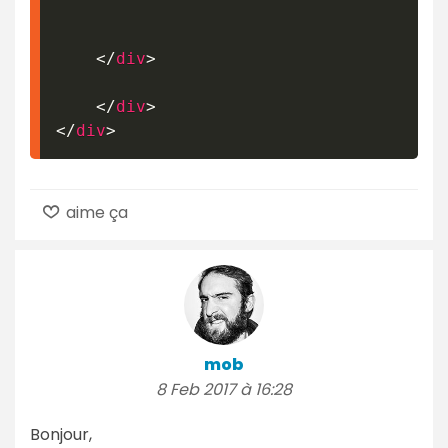
</
div
>
</
div
>
</
div
>
aime ça
mob
8 Feb 2017 à 16:28
Bonjour,