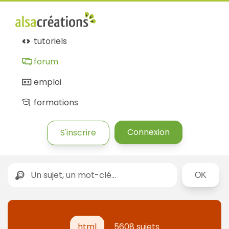
tutoriels
forum
emploi
formations
Connexion
S'inscrire
Rechercher
html
5608 sujets