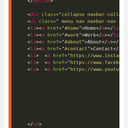
</
button
>
<
div
class
=
"
collapse navbar-collaps
<
ul
class
=
"
 menu nav navbar-nav nav
<
li
>
<
a
href
=
"
#home
"
>
Home
</
a
>
</
li
>
<
li
>
<
a
href
=
"
#work
"
>
Work
</
a
>
</
li
>
<
li
>
<
a
href
=
"
#about
"
>
About
</
a
>
</
li
>
<
li
>
<
a
href
=
"
#contact
"
>
Contact
</
a
>
<
<
li
>
<
a
href
=
"
https://www.instagra
<
li
>
<
a
href
=
"
https://www.facebook
<
li
>
<
a
href
=
"
https://www.youtube.
</
ul
>