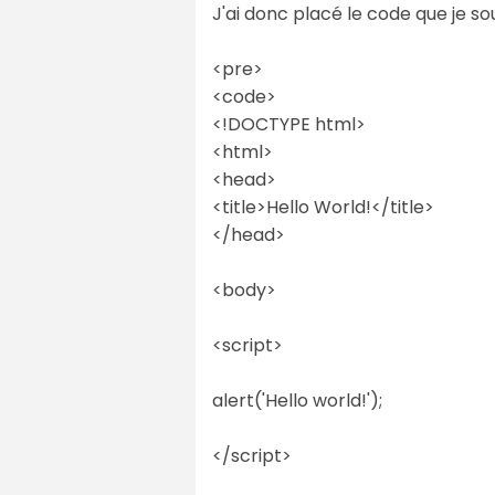
J'ai donc placé le code que je s
<pre>
<code>
<!DOCTYPE html>
<html>
<head>
<title>Hello World!</title>
</head>
<body>
<script>
alert('Hello world!');
</script>