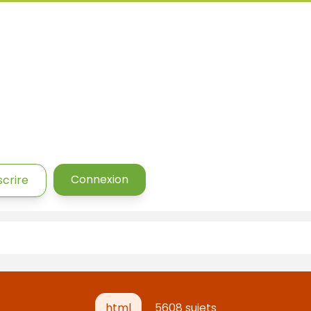
Connexion
scrire
html
5608 sujets