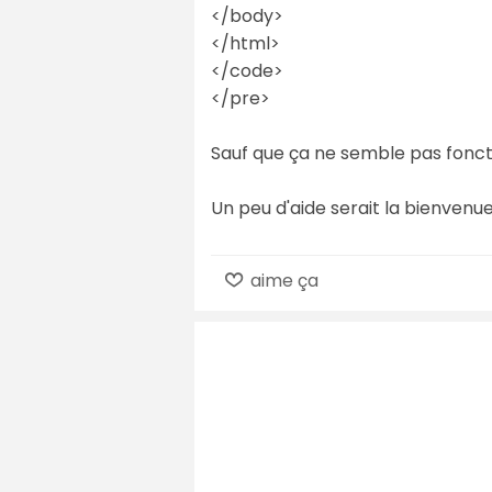
</body>
</html>
</code>
</pre>
Sauf que ça ne semble pas fonction
Un peu d'aide serait la bienvenu
aime ça