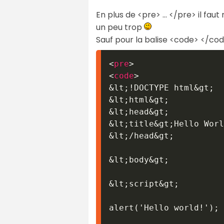
En plus de <pre> ... </pre> il faut
un peu trop
Sauf pour la balise <code> </co
<
pre
>
<
code
>
&lt;
!DOCTYPE html
&gt;
&lt;
html
&gt;
&lt;
head
&gt;
&lt;
title
&gt;
Hello Worl
&lt;
/head
&gt;
&lt;
body
&gt;
&lt;
script
&gt;
alert('Hello world!');
