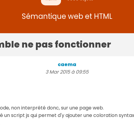
Sémantique web et HTML
mble ne pas fonctionner
caema
3 Mar 2015 à 09:55
code, non interprété donc, sur une page web.
uvé un script js qui permet d'y ajouter une coloration syn
.