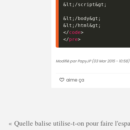
&lt;
/script
&gt;
&lt;
/body
&gt;
&lt;
/html
&gt;
</
code
>
</
pre
>
Modifié par PapyJP (03 Mar 2015 - 10:58)
aime ça
Quelle balise utilise-t-on pour faire l'es