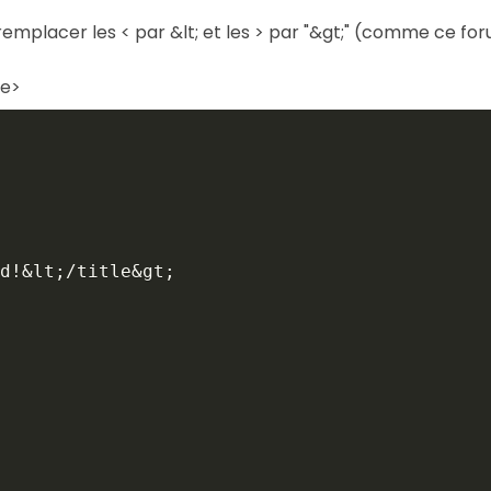
 remplacer les < par &lt; et les > par "&gt;" (comme ce forum
de>
d!
&lt;
/title
&gt;