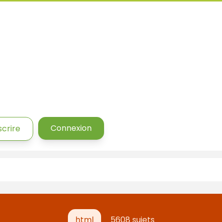
Connexion
scrire
html
5608 sujets