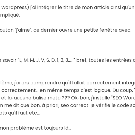
ordpress) j'ai intégrer le titre de mon article ainsi qu'
compliqué.
bouton "j'aime", ce dernier ouvre une petite fenêtre avec:
voir "L, M, M, J, V, S, D, 1, 2, 3......" bref, toutes les entr
ème, j'ai cru comprendre qu'il fallait correctement intég
correctement... en même temps c'est logique. Du coup, "c
t la, aucune balise meta ??? Ok, bon, j'installe "SEO Word
on me dit que bon, à priori, seo correct. je vérifie le code
 qu'il faut etc...
 mon problème est toujours là...