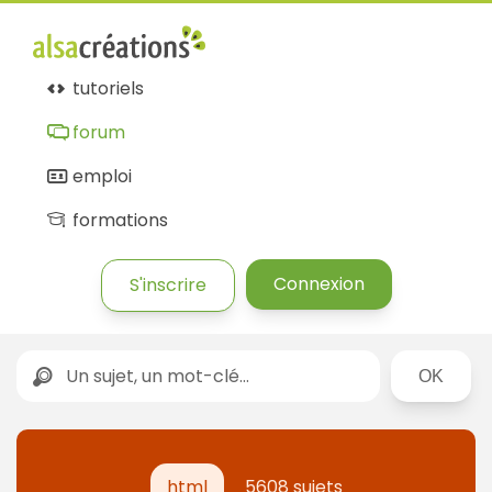
tutoriels
forum
emploi
formations
Connexion
S'inscrire
Rechercher
html
5608 sujets