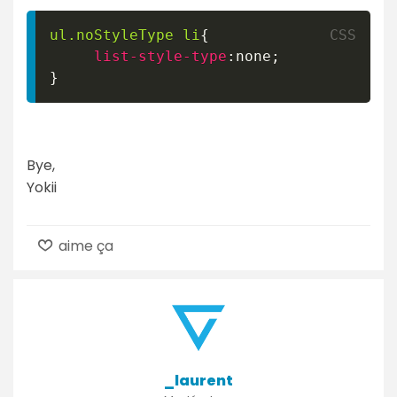
ul
.noStyleType
 li
{
list-style-type
:
none
;
}
Bye,
Yokii
aime ça
_laurent