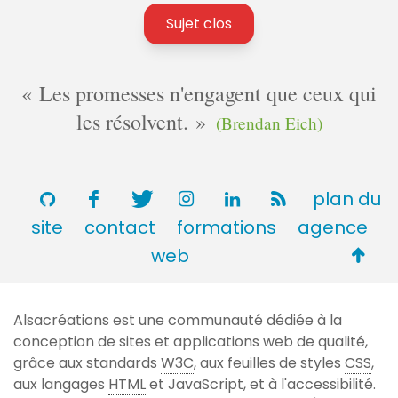
Sujet clos
Les promesses n'engagent que ceux qui
les résolvent.
(Brendan Eich)
plan du
site
contact
formations
agence
Retou
web
en
haut
Alsacréations est une communauté dédiée à la
de
conception de sites et applications web de qualité,
page
grâce aux standards
W3C
, aux feuilles de styles
CSS
,
aux langages
HTML
et JavaScript, et à l'accessibilité.