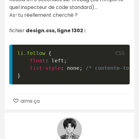
quel inspecteur de code standard)...
As-tu réellement cherché ?
fichier
design.css, ligne 1302 :
li
.follow
{
float
:
 left
;
list-style
:
 none
;
/* contente-toi d
}
aime ça