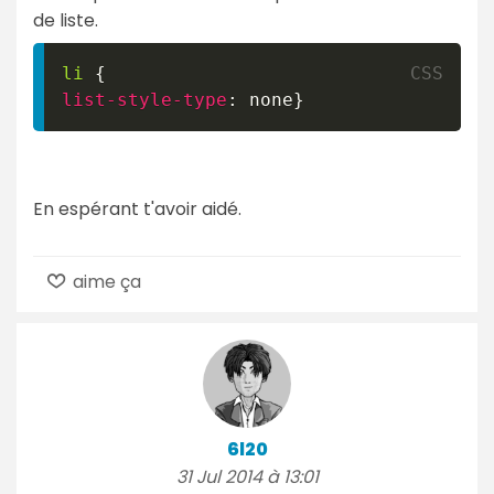
de liste.
li
{
list-style-type
:
 none
}
En espérant t'avoir aidé.
aime ça
6l20
31 Jul 2014 à 13:01