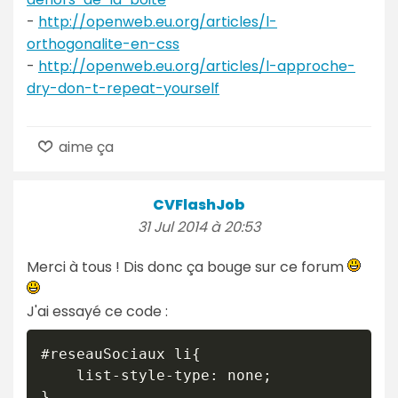
-
http://openweb.eu.org/articles/l-
orthogonalite-en-css
-
http://openweb.eu.org/articles/l-approche-
dry-don-t-repeat-yourself
aime ça
CVFlashJob
31 Jul 2014 à 20:53
Merci à tous ! Dis donc ça bouge sur ce forum
J'ai essayé ce code :
#reseauSociaux li{

    list-style-type: none;

}