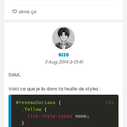
aime ça
6l20
3 Aug 2014 à 01:41
Salut,
Voici ce que je lis dans ta feuille de styles :
#reseauSociaux
{
.follow
{
list-style-type
:
 none
;
}