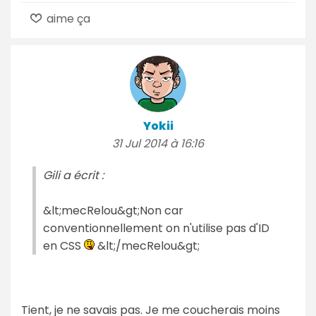
aime ça
Yokii
31 Jul 2014 à 16:16
Gili a écrit :
&lt;mecRelou&gt;Non car
conventionnellement on n'utilise pas d'ID
en CSS
&lt;/mecRelou&gt;
Tient, je ne savais pas. Je me coucherais moins