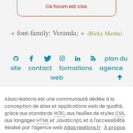
Ce forum est clos
font-family: Veranda;
(Ricky Martin)
plan du
site
contact
formations
agence
Retou
web
en
haut
Alsacréations est une communauté dédiée à la
de
conception de sites et applications web de qualité,
page
grâce aux standards
W3C
, aux feuilles de styles
CSS
,
aux langages
HTML
et JavaScript, et à l'accessibilité.
Réalisé par l'agence web
Alsacreations.fr
·
À propos