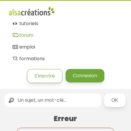
Forum
Alsacréations
tutoriels
forum
emploi
formations
Connexion
S'inscrire
Rechercher
Erreur