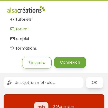
tutoriels
forum
emploi
formations
Connexion
S'inscrire
Rechercher
avis
3264 sujets