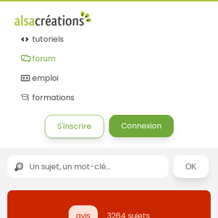
tutoriels
forum
emploi
formations
Connexion
S'inscrire
Rechercher
avis
3264 sujets