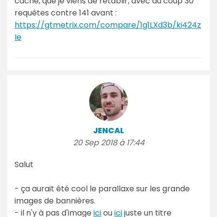
cache, que je viens de rétablir, avec du coup 30
requêtes contre 141 avant :
https://gtmetrix.com/compare/1g1LXd3b/ki424z
Ie
JENCAL
20 Sep 2018 à 17:44
Salut
- ça aurait été cool le parallaxe sur les grande
images de bannières.
- il n'y à pas d'image
ici
ou
ici
juste un titre