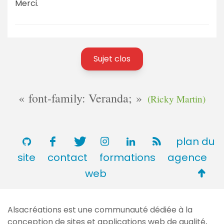
Merci.
Sujet clos
font-family: Veranda;
(Ricky Martin)
plan du
site
contact
formations
agence
Retou
web
en
haut
Alsacréations est une communauté dédiée à la
de
conception de sites et applications web de qualité,