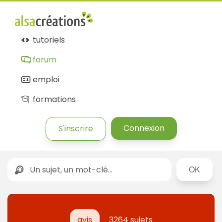
tutoriels
forum
emploi
formations
Connexion
S'inscrire
Rechercher
avis
3264 sujets