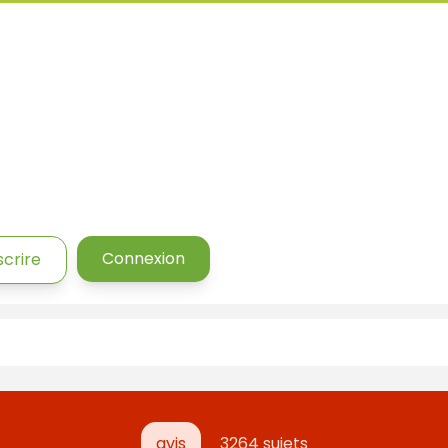
Connexion
scrire
avis
3264 sujets