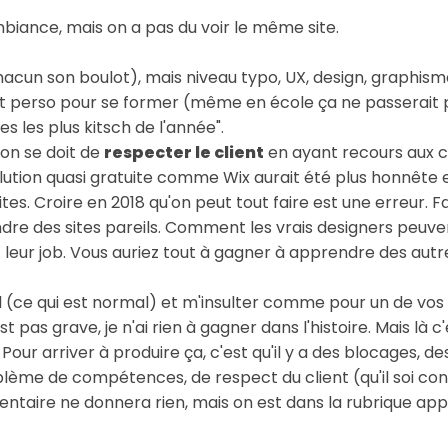
biance, mais on a pas du voir le même site.
acun son boulot), mais niveau typo, UX, design, graphisme,
jet perso pour se former (même en école ça ne passerait pa
es les plus kitsch de l'année".
 on se doit de
respecter le client
en ayant recours aux c
ution quasi gratuite comme Wix aurait été plus honnête e
tes. Croire en 2018 qu'on peut tout faire est une erreur. Fa
dre des sites pareils. Comment les vrais designers peuve
leur job. Vous auriez tout à gagner à apprendre des autr
l (ce qui est normal) et m'insulter comme pour un de vo
pas grave, je n'ai rien à gagner dans l'histoire. Mais là 
. Pour arriver à produire ça, c'est qu'il y a des blocages, 
lème de compétences, de respect du client (qu'il soi con
ntaire ne donnera rien, mais on est dans la rubrique app