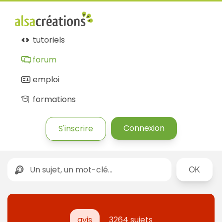
tutoriels
forum
emploi
formations
Connexion
S'inscrire
Rechercher
avis
3264 sujets