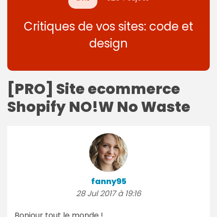
Critiques de vos sites: code et
design
[PRO] Site ecommerce
Shopify NO!W No Waste
fanny95
28 Jul 2017 à 19:16
Bonjour tout le monde !