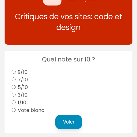
Critiques de vos sites: code et
design
Quel note sur 10 ?
9/10
7/10
5/10
3/10
1/10
Vote blanc