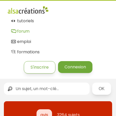
tutoriels
forum
emploi
formations
Connexion
S'inscrire
Rechercher
avis
3264 sujets