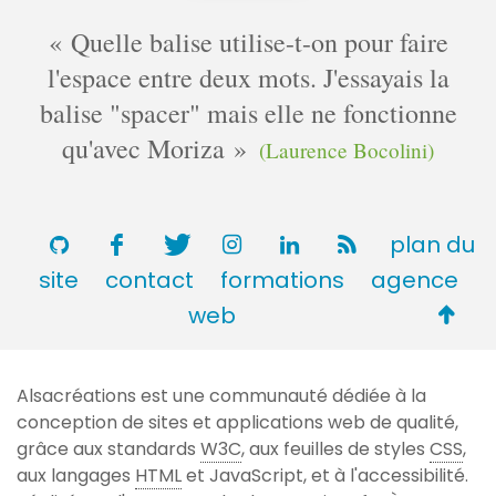
Quelle balise utilise-t-on pour faire
l'espace entre deux mots. J'essayais la
balise "spacer" mais elle ne fonctionne
qu'avec Moriza
(Laurence Bocolini)
plan du
site
contact
formations
agence
Retou
web
en
haut
Alsacréations est une communauté dédiée à la
de
conception de sites et applications web de qualité,
page
grâce aux standards
W3C
, aux feuilles de styles
CSS
,
aux langages
HTML
et JavaScript, et à l'accessibilité.