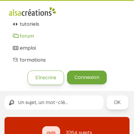
tutoriels
forum
emploi
formations
Connexion
S'inscrire
Rechercher
avis
3264 sujets