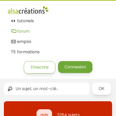
tutoriels
forum
emploi
formations
Connexion
S'inscrire
Rechercher
avis
3264 sujets