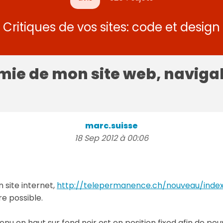
Critiques de vos sites: code et design
mie de mon site web, navigab
marc.suisse
18 Sep 2012 à 00:06
 site internet,
http://telepermanence.ch/nouveau/index
re possible.
nu en haut sur fond noir est en position fixed afin de po