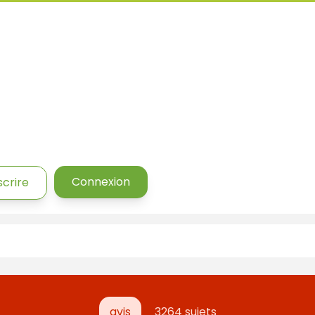
Connexion
scrire
avis
3264 sujets