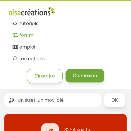
tutoriels
forum
emploi
formations
Connexion
S'inscrire
Rechercher
avis
3264 sujets