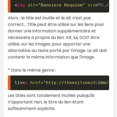
<
img
alt
=
"
Banniere Requiem
"
src
=
"
../ima
Alors : le title est inutile et le alt n'est pas
correct... Title peut être utilisé sur les liens pour
donner une information supplémentaire et
nécessaire à propos du lien. Alt, lui, DOIT être
utilisé, sur les images, pour apporter une
alternative au texte porté par l'image. Le alt doit
contenir la même information que l'image.
* Dans le même genre :
li>
<
a
href
=
"
http://theevilsnest.com/sou
Les titles sont totalement inutiles puisqu'ils
n'apportent rien, le titre du lien étant
suffisamment explicite.