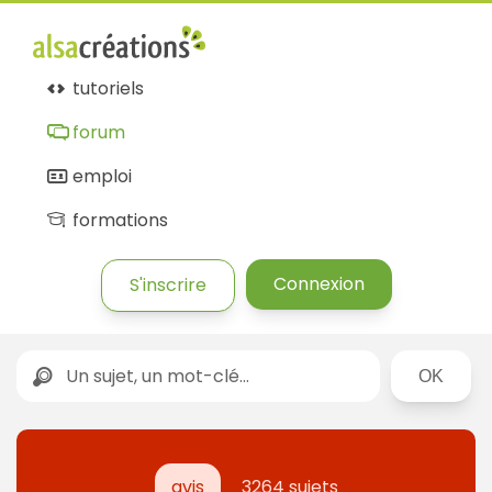
tutoriels
forum
emploi
formations
Connexion
S'inscrire
Rechercher
avis
3264 sujets