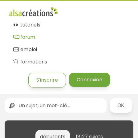
tutoriels
forum
emploi
formations
Connexion
S'inscrire
Rechercher
débutants
18127 sujets