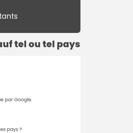
tants
f tel ou tel pays
ue par Google.
des pays ?