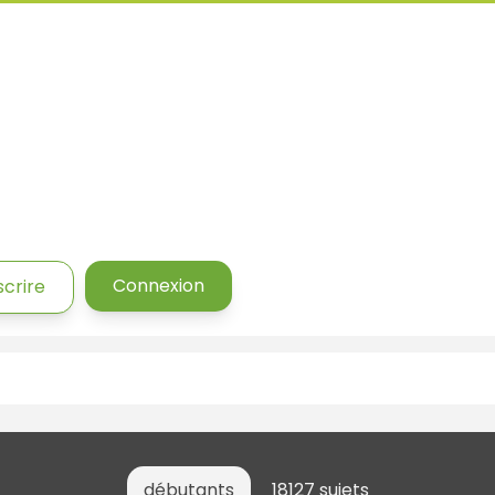
Connexion
scrire
débutants
18127 sujets