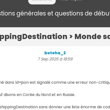
tions générales et questions de débu
ppingDestination > Monde sau
boteha_2
7 Sep 2025 à 18:59
é dans ld+json est signalé comme une erreur non-critiq
uf disons en Corée du Nord et en Russie.
 shippingDestination sans donner une liste énorme de co