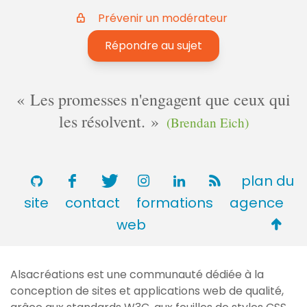
Prévenir un modérateur
Répondre au sujet
Les promesses n'engagent que ceux qui
les résolvent.
(Brendan Eich)
plan du
site
contact
formations
agence
Retou
web
en
haut
Alsacréations est une communauté dédiée à la
de
conception de sites et applications web de qualité,
page