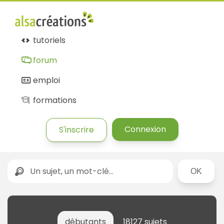
tutoriels
forum
emploi
formations
Connexion
S'inscrire
Rechercher
débutants
18127 sujets