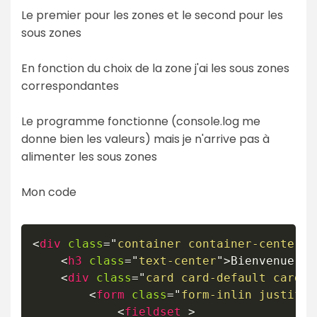
Le premier pour les zones et le second pour les
sous zones
En fonction du choix de la zone j'ai les sous zones
correspondantes
Le programme fonctionne (console.log me
donne bien les valeurs) mais je n'arrive pas à
alimenter les sous zones
Mon code
<
div
class
=
"
container container-center m
<
h3
class
=
"
text-center
"
>
Bienvenue 
<
b
<
div
class
=
"
card card-default card-b
<
form
class
=
"
form-inlin justify-
<
fieldset
>