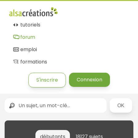
tutoriels
forum
emploi
formations
Connexion
S'inscrire
Rechercher
débutants
18127 sujets