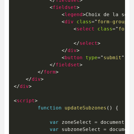
</
fieldset
>
<
fieldset
>
<
legend
>
Choix de la sous
<
div
class
=
"
form-group
"
>
<
select
class
=
"
form-
</
select
>
</
div
>
<
button
type
=
"
submit
"
cl
</
fieldset
>
</
form
>
</
div
>
</
div
>
<
script
>
function
updateSubzones
(
)
{
var
 zoneSelect 
=
 document
.
ge
var
 subzoneSelect 
=
 document