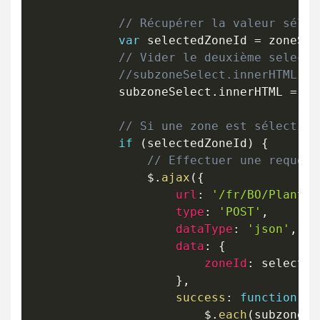
// Récupérer la valeur sélec
var
 selectedZoneId 
=
 zoneSel
// Vider le deuxième select
//subzoneSelect.innerHTML = 
            subzoneSelect
.
innerHTML 
=
''
// Si une zone est sélection
if
(
selectedZoneId
)
{
// Effectuer une requête
                $
.
ajax
(
{
url
:
'/fr/BO/Plantzo
type
:
'POST'
,
dataType
:
'json'
,
data
:
{
zoneId
:
 selected
}
,
success
:
function
(
su
                        $
.
each
(
subzones
,