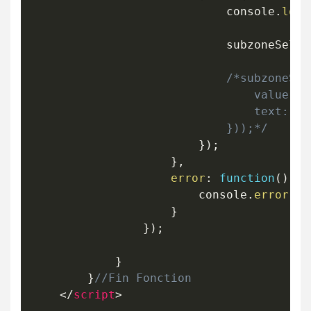
                            console
.
log
(
                            subzoneSelec
/*subzoneSel
                                value: su
                                text: su
                            }));*/
}
)
;
}
,
error
:
function
(
)
{
                        console
.
error
(
"E
}
}
)
;
}
}
//Fin Fonction
</
script
>