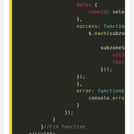
data
:
{
zoneId
:
 selecte
}
,
success
:
function
(
s
                        $
.
each
(
subzones
                            subzoneSele
value
:
 
text
:
 s
}
)
)
;
}
)
;
}
,
error
:
function
(
)
{
                        console
.
error
(
"
}
}
)
;
}
}
//Fin Fonction
<
/
script
>