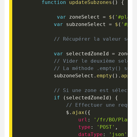
function
updateSubzones
(
)
{
var
 zoneSelect 
=
$
(
'#plant
var
 subzoneSelect 
=
$
(
'#pla
// Récupérer la valeur séle
var
 selectedZoneId 
=
 zoneSe
// Vider le deuxième select
// La méthode .empty() supp
            subzoneSelect
.
empty
(
)
.
appen
// Si une zone est sélectio
if
(
selectedZoneId
)
{
// Effectuer une requêt
                $
.
ajax
(
{
url
:
'/fr/BO/Plantz
type
:
'POST'
,
dataType
:
'json'
,