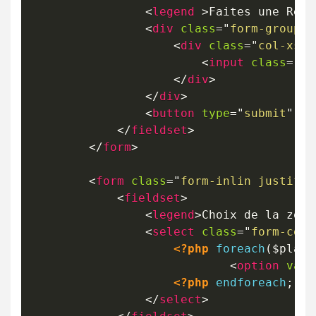
<
legend
>
Faites une Rech
<
div
class
=
"
form-group 
"
<
div
class
=
"
col-xs-2
<
input
class
=
"
fo
</
div
>
</
div
>
<
button
type
=
"
submit
"
cl
</
fieldset
>
</
form
>
<
form
class
=
"
form-inlin justify-
<
fieldset
>
<
legend
>
Choix de la zone
<
select
class
=
"
form-cont
<?php
foreach
(
$plant
<
option
valu
<?php
endforeach
;
?>
</
select
>