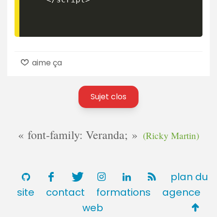
aime ça
Sujet clos
font-family: Veranda;
(Ricky Martin)
plan du
site
contact
formations
agence
Retou
web